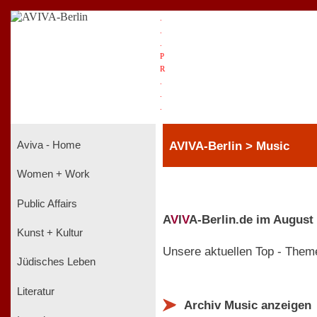
.
.
.
P
R
.
.
.
AVIVA-Berlin > Music
Aviva - Home
Women + Work
Public Affairs
A
V
I
V
A-Berlin.de im August
Kunst + Kultur
Unsere aktuellen Top - Them
Jüdisches Leben
Literatur
Archiv Music anzeigen