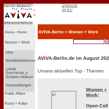
.
P
R
.
AVIVA-Berlin > Women + Work
Aviva - Home
Women + Work
Infos
A
V
I
V
A-Berlin.de im August 202
WorldWideWomen
Lokale
Unsere aktuellen Top - Themen:
Geschichte_n
Schalom Aleikum
Veranstaltungen
Women +
Public Affairs
Work
:
Kunst + Kultur
Open Call