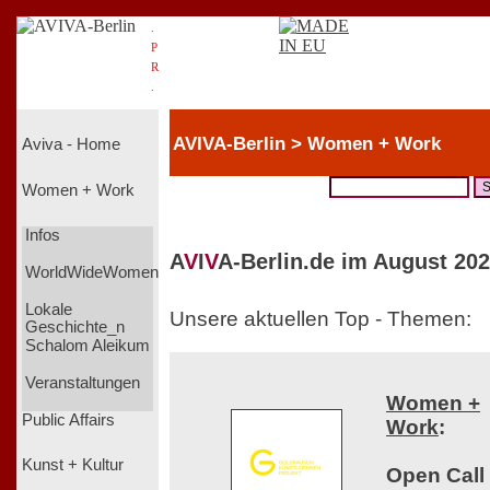
.
P
R
.
AVIVA-Berlin > Women + Work
Aviva - Home
Women + Work
Infos
A
V
I
V
A-Berlin.de im August 202
WorldWideWomen
Lokale
Unsere aktuellen Top - Themen:
Geschichte_n
Schalom Aleikum
Veranstaltungen
Women +
Public Affairs
Work
:
Kunst + Kultur
Open Call