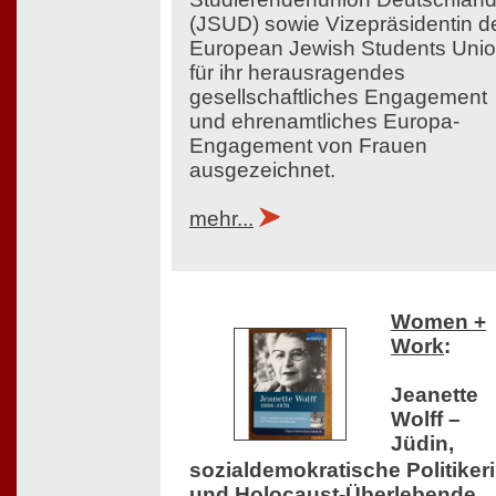
(JSUD) sowie Vizepräsidentin d
European Jewish Students Uni
für ihr herausragendes
gesellschaftliches Engagement
und ehrenamtliches Europa-
Engagement von Frauen
ausgezeichnet.
mehr...
Women +
Work
:
Jeanette
Wolff –
Jüdin,
sozialdemokratische Politiker
und Holocaust-Überlebende