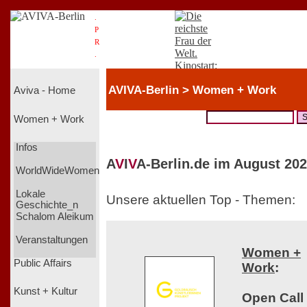
.
P
R
.
AVIVA-Berlin > Women + Work
Aviva - Home
Women + Work
Infos
A
V
I
V
A-Berlin.de im August 202
WorldWideWomen
Lokale
Unsere aktuellen Top - Themen:
Geschichte_n
Schalom Aleikum
Veranstaltungen
Women +
Public Affairs
Work
:
Kunst + Kultur
Open Call