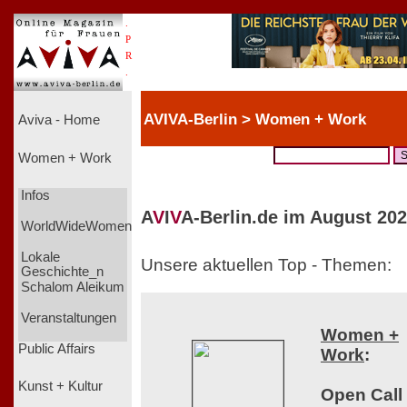
.
P
R
.
AVIVA-Berlin > Women + Work
Aviva - Home
Women + Work
Infos
A
V
I
V
A-Berlin.de im August 202
WorldWideWomen
Lokale
Unsere aktuellen Top - Themen:
Geschichte_n
Schalom Aleikum
Veranstaltungen
Women +
Public Affairs
Work
:
Kunst + Kultur
Open Call