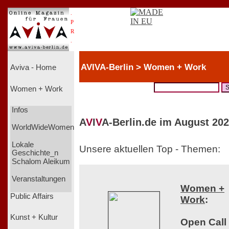
.
P
R
.
AVIVA-Berlin > Women + Work
Aviva - Home
Women + Work
Infos
A
V
I
V
A-Berlin.de im August 202
WorldWideWomen
Lokale
Unsere aktuellen Top - Themen:
Geschichte_n
Schalom Aleikum
Veranstaltungen
Women +
Public Affairs
Work
:
Kunst + Kultur
Open Call