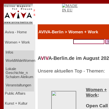
.
P
R
.
AVIVA-Berlin > Women + Work
Aviva - Home
Women + Work
Infos
A
V
I
V
A-Berlin.de im August 202
WorldWideWomen
Lokale
Unsere aktuellen Top - Themen:
Geschichte_n
Schalom Aleikum
Veranstaltungen
Women +
Public Affairs
Work
:
Kunst + Kultur
Open Call