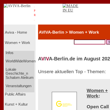
.
P
R
.
AVIVA-Berlin > Women + Work
Aviva - Home
Women + Work
Infos
A
V
I
V
A-Berlin.de im August 202
WorldWideWomen
Lokale
Unsere aktuellen Top - Themen:
Geschichte_n
Schalom Aleikum
Veranstaltungen
Women +
Public Affairs
Work
:
Kunst + Kultur
Open Call