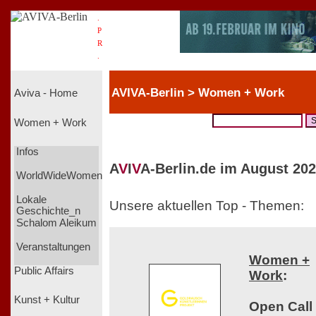
.
P
R
.
AVIVA-Berlin > Women + Work
Aviva - Home
Women + Work
Infos
A
V
I
V
A-Berlin.de im August 202
WorldWideWomen
Lokale
Unsere aktuellen Top - Themen:
Geschichte_n
Schalom Aleikum
Veranstaltungen
Women +
Public Affairs
Work
:
Kunst + Kultur
Open Call