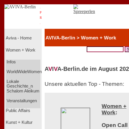
.
P
R
.
AVIVA-Berlin > Women + Work
Aviva - Home
Women + Work
Infos
A
V
I
V
A-Berlin.de im August 202
WorldWideWomen
Lokale
Unsere aktuellen Top - Themen:
Geschichte_n
Schalom Aleikum
Veranstaltungen
Women +
Public Affairs
Work
:
Kunst + Kultur
Open Call