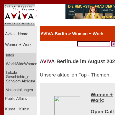
.
P
R
.
AVIVA-Berlin > Women + Work
Aviva - Home
Women + Work
Infos
A
V
I
V
A-Berlin.de im August 202
WorldWideWomen
Lokale
Unsere aktuellen Top - Themen:
Geschichte_n
Schalom Aleikum
Veranstaltungen
Women +
Public Affairs
Work
:
Kunst + Kultur
Open Call