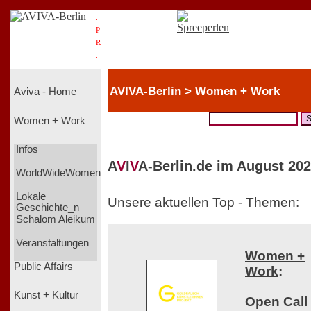
.
P
R
.
AVIVA-Berlin > Women + Work
Aviva - Home
Women + Work
Infos
A
V
I
V
A-Berlin.de im August 202
WorldWideWomen
Lokale
Unsere aktuellen Top - Themen:
Geschichte_n
Schalom Aleikum
Veranstaltungen
Women +
Public Affairs
Work
:
Kunst + Kultur
Open Call