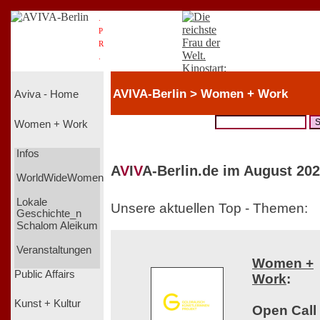
.
P
R
.
AVIVA-Berlin > Women + Work
Aviva - Home
Women + Work
Infos
A
V
I
V
A-Berlin.de im August 202
WorldWideWomen
Lokale
Unsere aktuellen Top - Themen:
Geschichte_n
Schalom Aleikum
Veranstaltungen
Women +
Public Affairs
Work
:
Kunst + Kultur
Open Call