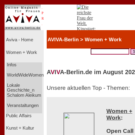
.
P
R
.
AVIVA-Berlin > Women + Work
Aviva - Home
Women + Work
Infos
A
V
I
V
A-Berlin.de im August 202
WorldWideWomen
Lokale
Unsere aktuellen Top - Themen:
Geschichte_n
Schalom Aleikum
Veranstaltungen
Women +
Public Affairs
Work
:
Kunst + Kultur
Open Call