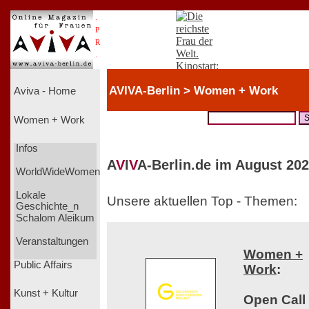
.
P
R
.
AVIVA-Berlin > Women + Work
Aviva - Home
Women + Work
Infos
A
V
I
V
A-Berlin.de im August 202
WorldWideWomen
Lokale
Unsere aktuellen Top - Themen:
Geschichte_n
Schalom Aleikum
Veranstaltungen
Women +
Public Affairs
Work
:
Kunst + Kultur
Open Call