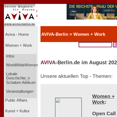
.
P
R
.
AVIVA-Berlin > Women + Work
Aviva - Home
Women + Work
Infos
A
V
I
V
A-Berlin.de im August 202
WorldWideWomen
Lokale
Unsere aktuellen Top - Themen:
Geschichte_n
Schalom Aleikum
Veranstaltungen
Women +
Public Affairs
Work
:
Kunst + Kultur
Open Call