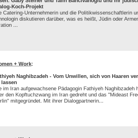
sen. Gaby Steiner und Talin Bahcivanoglu und ihr jüdis
alog-Koch-Projekt
e Catering-Unternehmerin und die Politikwissenschaftlerin 
hnologin diskutieren darüber, was es heißt, Jüdin oder Armen
ation ...
omen + Work
:
thiyeh Naghibzadeh - Vom Unwillen, sich von Haaren ve
 lassen
e im Iran aufgewachsene Pädagogin Fathiyeh Naghibzadeh h
er den Kopftuchzwang im Iran gedreht und das "Mideast F
rlin" mitgegründet. Mit ihrer Dialogpartnerin...