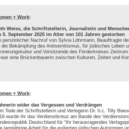
omen + Work
:
th Weiss, die Schriftstellerin, Journalistin und Menschen
 5. September 2025 im Alter von 101 Jahren gestorben
n persönlicher Nachruf von Sylvia Löhrmann, Beauftragte 
r die Bekämpfung des Antisemitismus, für jüdisches Leben 
innerungskultur und Vorsitzende des Förderkreises Zentrum f
e war eine Brückenbauerin zwischen Kulturen, Zeiten und Kon
omen + Work
:
hnerin wider das Vergessen und Verdrängen
m Tode der Schriftstellerin und Verlegerin Dr. h.c. Tilly Bo
16 wurde ihr das Verdienstkreuz am Bande des Verdienstor
ndesrepublik Deutschland für "ihr herausragendes Verlags
re langjährige Arbeit für die exilierten jüdischen Autorinnen u