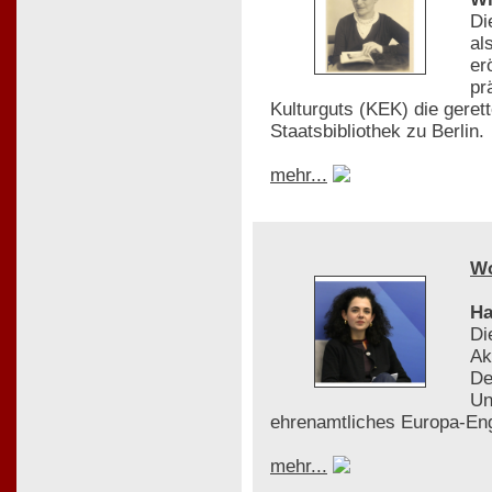
Di
al
er
pr
Kulturguts (KEK) die gere
Staatsbibliothek zu Berlin.
mehr...
W
Ha
Di
Ak
De
Un
ehrenamtliches Europa-En
mehr...