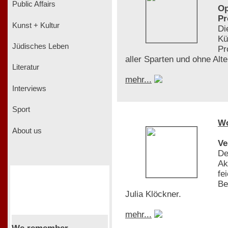
Public Affairs
Op
Pr
Kunst + Kultur
Di
Kü
Jüdisches Leben
Pr
aller Sparten und ohne Al
Literatur
mehr...
Interviews
Sport
W
About us
Ve
De
Ak
fe
Be
Julia Klöckner.
mehr...