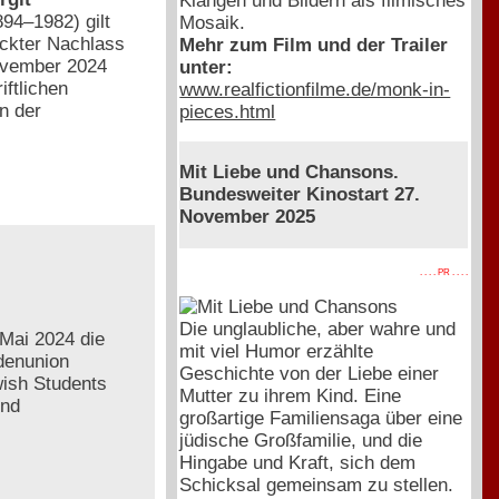
Klängen und Bildern als filmisches
894–1982) gilt
Mosaik.
eckter Nachlass
Mehr zum Film und der Trailer
November 2024
unter:
iftlichen
www.realfictionfilme.de/monk-in-
n der
pieces.html
Mit Liebe und Chansons.
Bundesweiter Kinostart 27.
November 2025
. . . . PR . . . .
Die unglaubliche, aber wahre und
Mai 2024 die
mit viel Humor erzählte
ndenunion
Geschichte von der Liebe einer
ish Students
Mutter zu ihrem Kind. Eine
und
großartige Familiensaga über eine
jüdische Großfamilie, und die
Hingabe und Kraft, sich dem
Schicksal gemeinsam zu stellen.