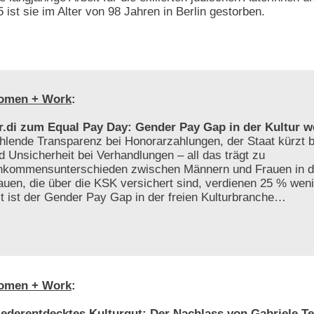
 ist sie im Alter von 98 Jahren in Berlin gestorben.
omen + Work
:
r.di zum Equal Pay Day: Gender Pay Gap in der Kultur w
hlende Transparenz bei Honorarzahlungen, der Staat kürzt be
d Unsicherheit bei Verhandlungen – all das trägt zu
nkommensunterschieden zwischen Männern und Frauen in der
auen, die über die KSK versichert sind, verdienen 25 % weni
t ist der Gender Pay Gap in der freien Kulturbranche…
omen + Work
:
ederentdecktes Kulturgut: Der Nachlass von Gabriele Te