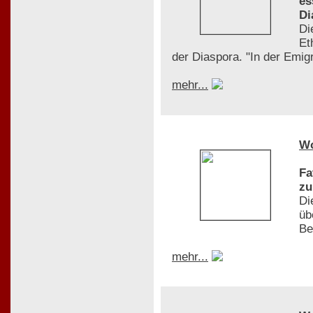
es
Di
Di
Et
der Diaspora. "In der Emigr
mehr...
W
Fa
zu
Di
üb
Be
mehr...