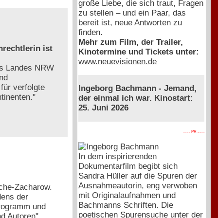
große Liebe, die sich traut, Fragen
zu stellen – und ein Paar, das
bereit ist, neue Antworten zu
finden.
Mehr zum Film, der Trailer,
rechtlerin ist
Kinotermine und Tickets unter:
www.neuevisionen.de
des Landes NRW
und
ür verfolgte
Ingeborg Bachmann - Jemand,
tinenten."
der einmal ich war. Kinostart:
25. Juni 2026
. . . . PR . . . .
In dem inspirierenden
Dokumentarfilm begibt sich
Sandra Hüller auf die Spuren der
Ausnahmeautorin, eng verwoben
esche-Zacharow.
mit Originalaufnahmen und
dens der
Bachmanns Schriften. Die
programm und
poetischen Spurensuche unter der
nd Autoren"