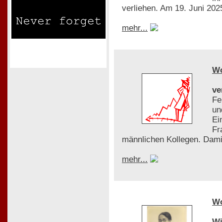
verliehen. Am 19. Juni 2025
mehr...
W
ve
Fe
un
Ei
Fr
männlichen Kollegen. Dami
mehr...
W
Wi