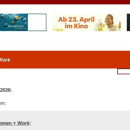
Work
 2026:
en:
omen + Work
: