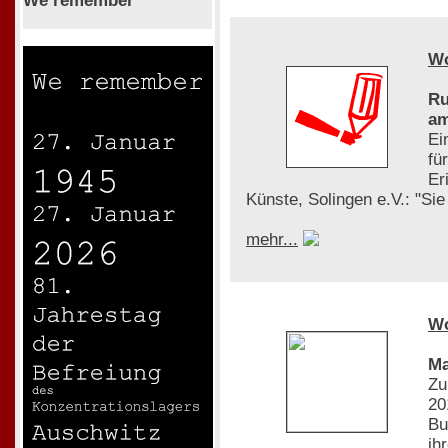
We remember
W
Ru
am
Ei
fü
Er
Künste, Solingen e.V.: "Si
mehr...
W
Ma
Zu
20
Bu
ih