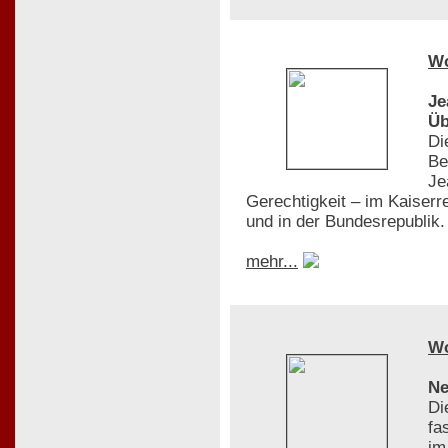
W
Je
Üb
Di
Be
Je
Gerechtigkeit – im Kaiserr
und in der Bundesrepublik.
mehr...
W
Ne
Di
fa
im