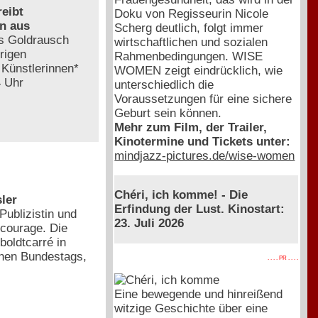
reibt
Doku von Regisseurin Nicole
n aus
Scherg deutlich, folgt immer
as Goldrausch
wirtschaftlichen und sozialen
rigen
Rahmenbedingungen. WISE
 Künstlerinnen*
WOMEN zeigt eindrücklich, wie
4 Uhr
unterschiedlich die
Voraussetzungen für eine sichere
Geburt sein können.
Mehr zum Film, der Trailer,
Kinotermine und Tickets unter:
mindjazz-pictures.de/wise-women
Chéri, ich komme! - Die
ler
Erfindung der Lust. Kinostart:
Publizistin und
23. Juli 2026
lcourage. Die
boldtcarré in
schen Bundestags,
. . . . PR . . . .
Eine bewegende und hinreißend
witzige Geschichte über eine