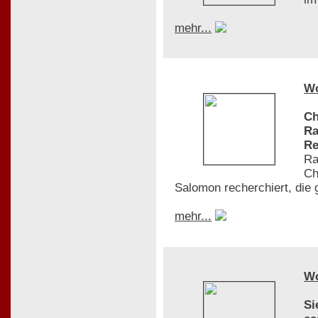
mehr...
W
Ch
Ra
Re
Ra
Ch
Salomon recherchiert, die 
mehr...
W
Si