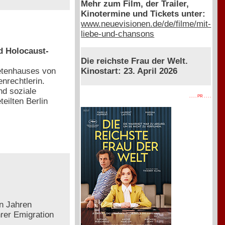
Mehr zum Film, der Trailer,
Kinotermine und Tickets unter:
www.neuevisionen.de/de/filme/mit-
liebe-und-chansons
nd Holocaust-
Die reichste Frau der Welt.
etenhauses von
Kinostart: 23. April 2026
enrechtlerin.
nd soziale
. . . . PR . . . .
eilten Berlin
en Jahren
hrer Emigration