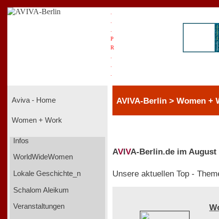
.
.
.
P
R
.
.
.
AVIVA-Berlin > Women + 
Aviva - Home
Women + Work
Infos
A
V
I
V
A-Berlin.de im August
WorldWideWomen
Unsere aktuellen Top - Them
Lokale Geschichte_n
Schalom Aleikum
Veranstaltungen
W