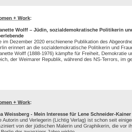
omen + Work
:
anette Wolff – Jüdin, sozialdemokratische Politikerin u
erlebende
e im Dezember 2020 erschienene Publikation des Abgeordn
rlin erinnert an die sozialdemokratische Politikerin und Frau
anette Wolff (1888-1976) kämpfte für Freiheit, Demokratie u
eich, der Weimarer Republik, während des NS-Terrors, im get
omen + Work
:
a Weissberg - Mein Interesse für Lene Schneider-Kainer
e Autorin und Verlegerin (Lichtig Verlag) ist schon seit einig
sziniert von der jüdischen Malerin und Graphikerin, die vor i
 Berlin der zwanziger Jahre wirkte.