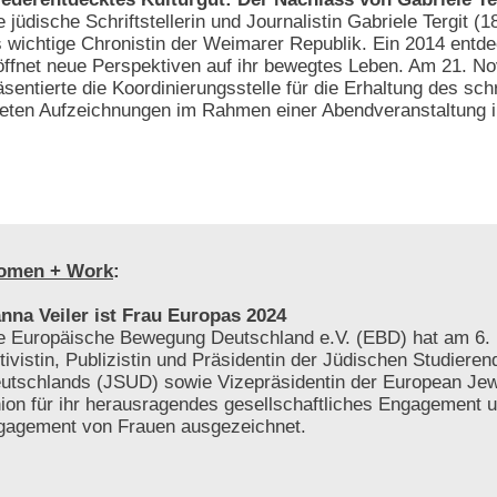
e jüdische Schriftstellerin und Journalistin Gabriele Tergit (1
s wichtige Chronistin der Weimarer Republik. Ein 2014 entd
öffnet neue Perspektiven auf ihr bewegtes Leben. Am 21. 
äsentierte die Koordinierungsstelle für die Erhaltung des schr
tteten Aufzeichnungen im Rahmen einer Abendveranstaltung i
omen + Work
:
nna Veiler ist Frau Europas 2024
e Europäische Bewegung Deutschland e.V. (EBD) hat am 6. 
tivistin, Publizistin und Präsidentin der Jüdischen Studiere
utschlands (JSUD) sowie Vizepräsidentin der European Jew
ion für ihr herausragendes gesellschaftliches Engagement 
gagement von Frauen ausgezeichnet.