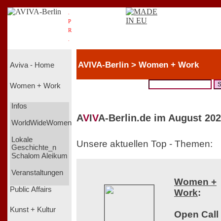
.
P
R
.
AVIVA-Berlin > Women + Work
Aviva - Home
Women + Work
Infos
A
V
I
V
A-Berlin.de im August 202
WorldWideWomen
Lokale
Unsere aktuellen Top - Themen:
Geschichte_n
Schalom Aleikum
Veranstaltungen
Women +
Public Affairs
Work
:
Kunst + Kultur
Open Call