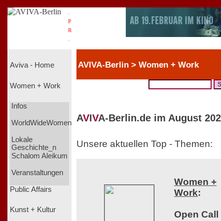
.
P
R
.
AVIVA-Berlin > Women + Work
Aviva - Home
Women + Work
Infos
A
V
I
V
A-Berlin.de im August 202
WorldWideWomen
Lokale
Unsere aktuellen Top - Themen:
Geschichte_n
Schalom Aleikum
Veranstaltungen
Women +
Public Affairs
Work
:
Kunst + Kultur
Open Call