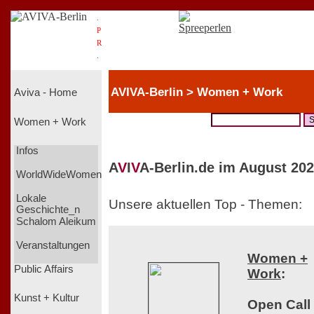
.
P
R
.
AVIVA-Berlin > Women + Work
Aviva - Home
Women + Work
Infos
A
V
I
V
A-Berlin.de im August 202
WorldWideWomen
Lokale
Unsere aktuellen Top - Themen:
Geschichte_n
Schalom Aleikum
Veranstaltungen
Women +
Public Affairs
Work
:
Kunst + Kultur
Open Call