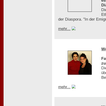
es
Di
Di
Et
der Diaspora. "In der Emigr
mehr...
W
Fa
zu
Di
üb
Be
mehr...