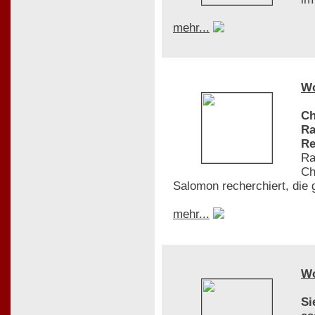
mehr...
W
Ch
Ra
Re
Ra
Ch
Salomon recherchiert, die 
mehr...
W
Si