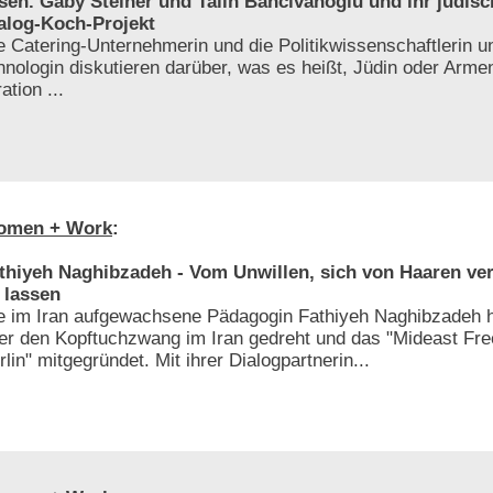
sen. Gaby Steiner und Talin Bahcivanoglu und ihr jüdis
alog-Koch-Projekt
e Catering-Unternehmerin und die Politikwissenschaftlerin 
hnologin diskutieren darüber, was es heißt, Jüdin oder Armen
ation ...
omen + Work
:
thiyeh Naghibzadeh - Vom Unwillen, sich von Haaren ve
 lassen
e im Iran aufgewachsene Pädagogin Fathiyeh Naghibzadeh h
er den Kopftuchzwang im Iran gedreht und das "Mideast F
rlin" mitgegründet. Mit ihrer Dialogpartnerin...