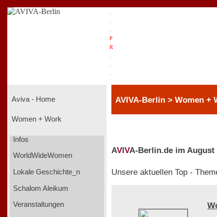
.
.
.
P
R
.
.
.
AVIVA-Berlin > Women + 
Aviva - Home
Women + Work
Infos
A
V
I
V
A-Berlin.de im August
WorldWideWomen
Unsere aktuellen Top - Them
Lokale Geschichte_n
Schalom Aleikum
Veranstaltungen
W