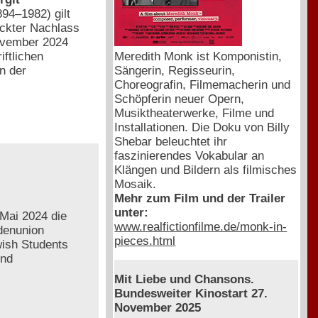
894–1982) gilt
eckter Nachlass
November 2024
iftlichen
Meredith Monk ist Komponistin,
n der
Sängerin, Regisseurin,
Choreografin, Filmemacherin und
Schöpferin neuer Opern,
Musiktheaterwerke, Filme und
Installationen. Die Doku von Billy
Shebar beleuchtet ihr
faszinierendes Vokabular an
Klängen und Bildern als filmisches
Mosaik.
Mehr zum Film und der Trailer
unter:
Mai 2024 die
www.realfictionfilme.de/monk-in-
ndenunion
pieces.html
ish Students
und
Mit Liebe und Chansons.
Bundesweiter Kinostart 27.
November 2025