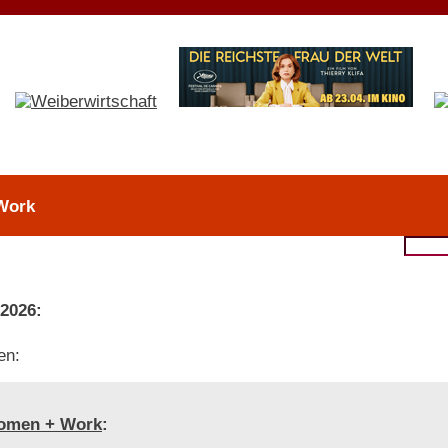
Work
 2026:
en:
omen + Work
: