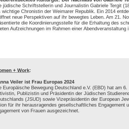
e jüdische Schriftstellerin und Journalistin Gabriele Tergit (1
s wichtige Chronistin der Weimarer Republik. Ein 2014 entd
öffnet neue Perspektiven auf ihr bewegtes Leben. Am 21. 
äsentierte die Koordinierungsstelle für die Erhaltung des schr
tteten Aufzeichnungen im Rahmen einer Abendveranstaltung i
omen + Work
:
nna Veiler ist Frau Europas 2024
e Europäische Bewegung Deutschland e.V. (EBD) hat am 6. 
tivistin, Publizistin und Präsidentin der Jüdischen Studiere
utschlands (JSUD) sowie Vizepräsidentin der European Jew
ion für ihr herausragendes gesellschaftliches Engagement 
gagement von Frauen ausgezeichnet.