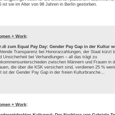
 ist sie im Alter von 98 Jahren in Berlin gestorben.
omen + Work
:
r.di zum Equal Pay Day: Gender Pay Gap in der Kultur w
hlende Transparenz bei Honorarzahlungen, der Staat kürzt be
d Unsicherheit bei Verhandlungen – all das trägt zu
nkommensunterschieden zwischen Männern und Frauen in der
auen, die über die KSK versichert sind, verdienen 25 % weni
t ist der Gender Pay Gap in der freien Kulturbranche…
omen + Work
:
ederentdecktes Kulturgut: Der Nachlass von Gabriele Te