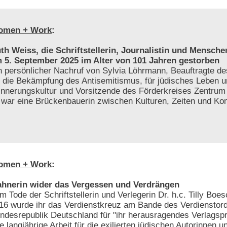
omen + Work
:
th Weiss, die Schriftstellerin, Journalistin und Menschen
 5. September 2025 im Alter von 101 Jahren gestorben
n persönlicher Nachruf von Sylvia Löhrmann, Beauftragte 
r die Bekämpfung des Antisemitismus, für jüdisches Leben 
innerungskultur und Vorsitzende des Förderkreises Zentrum f
e war eine Brückenbauerin zwischen Kulturen, Zeiten und Kon
omen + Work
:
hnerin wider das Vergessen und Verdrängen
m Tode der Schriftstellerin und Verlegerin Dr. h.c. Tilly Bo
16 wurde ihr das Verdienstkreuz am Bande des Verdienstor
ndesrepublik Deutschland für "ihr herausragendes Verlags
re langjährige Arbeit für die exilierten jüdischen Autorinnen u