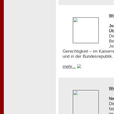
W
Je
Üb
Di
Be
Je
Gerechtigkeit – im Kaiserr
und in der Bundesrepublik.
mehr...
W
Ne
Di
fa
im