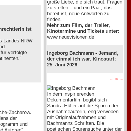
große Liebe, die sich traut, Fragen
zu stellen – und ein Paar, das
bereit ist, neue Antworten zu
finden.
Mehr zum Film, der Trailer,
rechtlerin ist
Kinotermine und Tickets unter:
www.neuevisionen.de
des Landes NRW
und
ür verfolgte
Ingeborg Bachmann - Jemand,
tinenten."
der einmal ich war. Kinostart:
25. Juni 2026
. . . . PR . . . .
In dem inspirierenden
Dokumentarfilm begibt sich
Sandra Hüller auf die Spuren der
Ausnahmeautorin, eng verwoben
esche-Zacharow.
mit Originalaufnahmen und
dens der
Bachmanns Schriften. Die
programm und
poetischen Spurensuche unter der
nd Autoren"