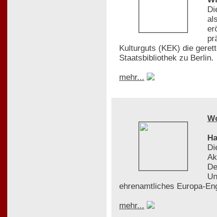
Di
al
er
pr
Kulturguts (KEK) die gere
Staatsbibliothek zu Berlin.
mehr...
W
Ha
Di
Ak
De
Un
ehrenamtliches Europa-En
mehr...