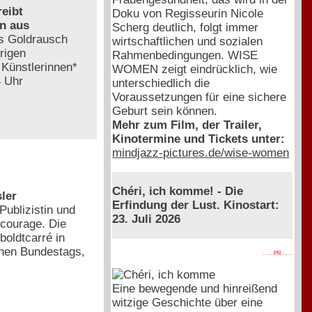
reibt
Doku von Regisseurin Nicole
n aus
Scherg deutlich, folgt immer
as Goldrausch
wirtschaftlichen und sozialen
rigen
Rahmenbedingungen. WISE
 Künstlerinnen*
WOMEN zeigt eindrücklich, wie
4 Uhr
unterschiedlich die
Voraussetzungen für eine sichere
Geburt sein können.
Mehr zum Film, der Trailer,
Kinotermine und Tickets unter:
mindjazz-pictures.de/wise-women
Chéri, ich komme! - Die
ler
Erfindung der Lust. Kinostart:
Publizistin und
23. Juli 2026
lcourage. Die
boldtcarré in
schen Bundestags,
. . . . PR . . . .
Eine bewegende und hinreißend
witzige Geschichte über eine