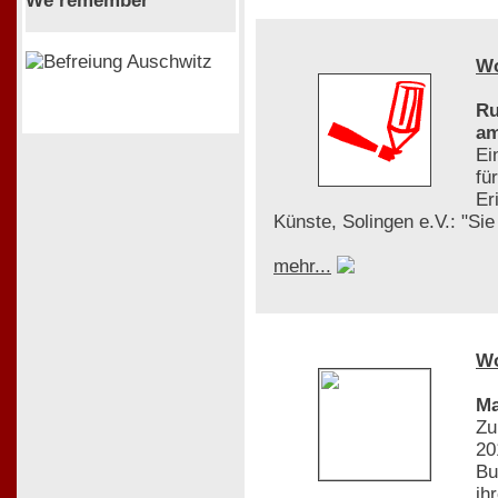
We remember
W
Ru
am
Ei
fü
Er
Künste, Solingen e.V.: "Si
mehr...
W
Ma
Zu
20
Bu
ih