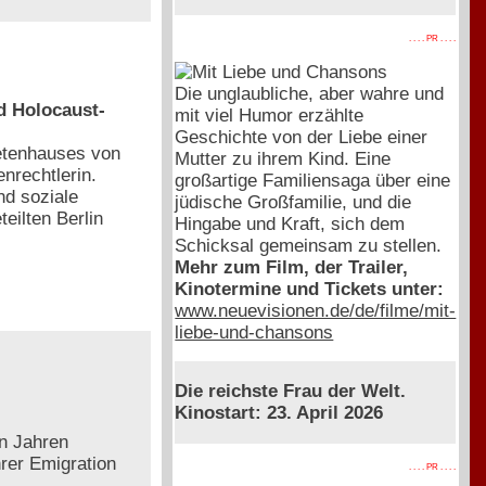
. . . . PR . . . .
Die unglaubliche, aber wahre und
nd Holocaust-
mit viel Humor erzählte
Geschichte von der Liebe einer
etenhauses von
Mutter zu ihrem Kind. Eine
enrechtlerin.
großartige Familiensaga über eine
nd soziale
jüdische Großfamilie, und die
eilten Berlin
Hingabe und Kraft, sich dem
Schicksal gemeinsam zu stellen.
Mehr zum Film, der Trailer,
Kinotermine und Tickets unter:
www.neuevisionen.de/de/filme/mit-
liebe-und-chansons
Die reichste Frau der Welt.
Kinostart: 23. April 2026
en Jahren
hrer Emigration
. . . . PR . . . .