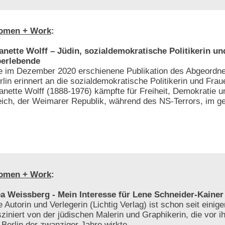
omen + Work
:
anette Wolff – Jüdin, sozialdemokratische Politikerin u
erlebende
e im Dezember 2020 erschienene Publikation des Abgeordn
rlin erinnert an die sozialdemokratische Politikerin und Frau
anette Wolff (1888-1976) kämpfte für Freiheit, Demokratie u
eich, der Weimarer Republik, während des NS-Terrors, im get
omen + Work
:
a Weissberg - Mein Interesse für Lene Schneider-Kainer
e Autorin und Verlegerin (Lichtig Verlag) ist schon seit einig
sziniert von der jüdischen Malerin und Graphikerin, die vor i
 Berlin der zwanziger Jahre wirkte.