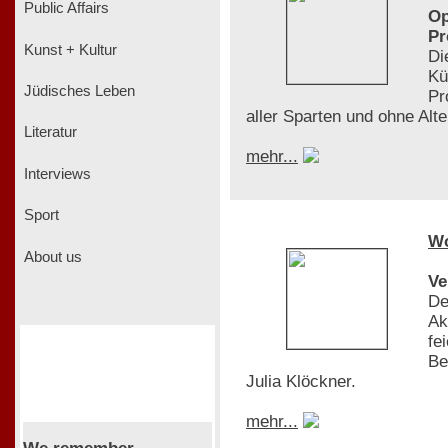
Public Affairs
Op
Pr
Kunst + Kultur
Di
Kü
Jüdisches Leben
Pr
aller Sparten und ohne Al
Literatur
mehr...
Interviews
Sport
W
About us
Ve
De
Ak
fe
Be
Julia Klöckner.
mehr...