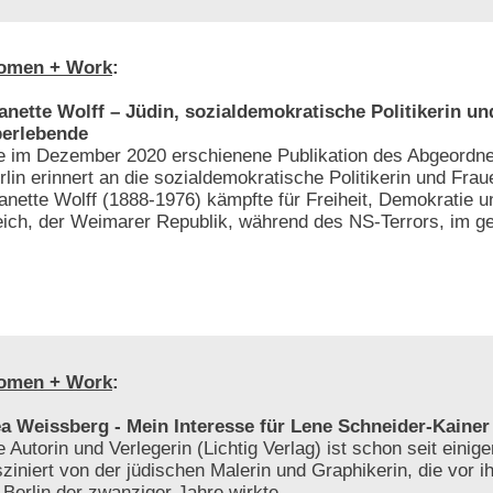
omen + Work
:
anette Wolff – Jüdin, sozialdemokratische Politikerin u
erlebende
e im Dezember 2020 erschienene Publikation des Abgeordn
rlin erinnert an die sozialdemokratische Politikerin und Frau
anette Wolff (1888-1976) kämpfte für Freiheit, Demokratie u
eich, der Weimarer Republik, während des NS-Terrors, im get
omen + Work
:
a Weissberg - Mein Interesse für Lene Schneider-Kainer
e Autorin und Verlegerin (Lichtig Verlag) ist schon seit einig
sziniert von der jüdischen Malerin und Graphikerin, die vor i
 Berlin der zwanziger Jahre wirkte.