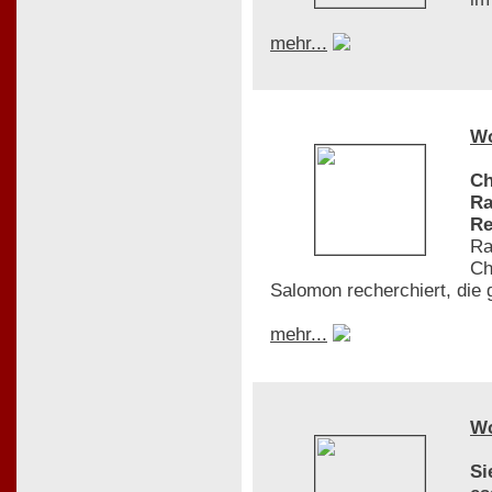
mehr...
W
Ch
Ra
Re
Ra
Ch
Salomon recherchiert, die 
mehr...
W
Si