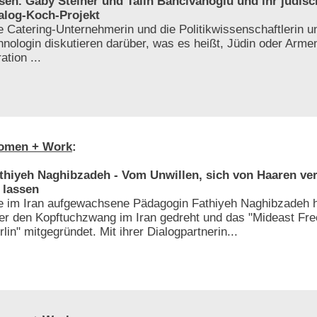
sen. Gaby Steiner und Talin Bahcivanoglu und ihr jüdis
alog-Koch-Projekt
e Catering-Unternehmerin und die Politikwissenschaftlerin 
hnologin diskutieren darüber, was es heißt, Jüdin oder Armen
ation ...
omen + Work
:
thiyeh Naghibzadeh - Vom Unwillen, sich von Haaren ve
 lassen
e im Iran aufgewachsene Pädagogin Fathiyeh Naghibzadeh h
er den Kopftuchzwang im Iran gedreht und das "Mideast F
rlin" mitgegründet. Mit ihrer Dialogpartnerin...