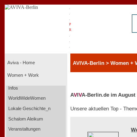
.
.
.
P
R
.
.
.
AVIVA-Berlin > Women + 
Aviva - Home
Women + Work
Infos
A
V
I
V
A-Berlin.de im August
WorldWideWomen
Unsere aktuellen Top - Them
Lokale Geschichte_n
Schalom Aleikum
Veranstaltungen
W