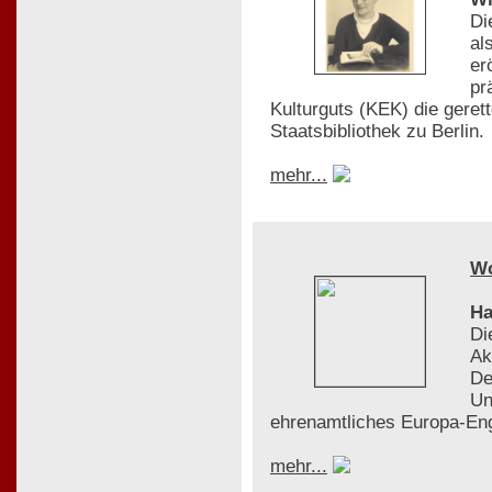
Di
al
er
pr
Kulturguts (KEK) die gere
Staatsbibliothek zu Berlin.
mehr...
W
Ha
Di
Ak
De
Un
ehrenamtliches Europa-En
mehr...