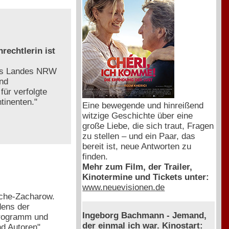
rechtlerin ist
des Landes NRW
und
ür verfolgte
tinenten."
Eine bewegende und hinreißend
witzige Geschichte über eine
große Liebe, die sich traut, Fragen
zu stellen – und ein Paar, das
bereit ist, neue Antworten zu
finden.
Mehr zum Film, der Trailer,
Kinotermine und Tickets unter:
www.neuevisionen.de
esche-Zacharow.
dens der
Ingeborg Bachmann - Jemand,
programm und
der einmal ich war. Kinostart:
nd Autoren"