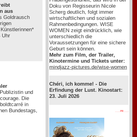
reibt
Doku von Regisseurin Nicole
n aus
Scherg deutlich, folgt immer
as Goldrausch
wirtschaftlichen und sozialen
rigen
Rahmenbedingungen. WISE
 Künstlerinnen*
WOMEN zeigt eindrücklich, wie
4 Uhr
unterschiedlich die
Voraussetzungen für eine sichere
Geburt sein können.
Mehr zum Film, der Trailer,
Kinotermine und Tickets unter:
mindjazz-pictures.de/wise-women
Chéri, ich komme! - Die
ler
Erfindung der Lust. Kinostart:
Publizistin und
23. Juli 2026
lcourage. Die
boldtcarré in
schen Bundestags,
. . . . PR . . . .