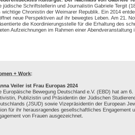
e jüdische Schriftstellerin und Journalistin Gabriele Tergit (1
s wichtige Chronistin der Weimarer Republik. Ein 2014 entd
öffnet neue Perspektiven auf ihr bewegtes Leben. Am 21. 
äsentierte die Koordinierungsstelle für die Erhaltung des schr
tteten Aufzeichnungen im Rahmen einer Abendveranstaltung i
omen + Work
:
nna Veiler ist Frau Europas 2024
e Europäische Bewegung Deutschland e.V. (EBD) hat am 6. 
tivistin, Publizistin und Präsidentin der Jüdischen Studiere
utschlands (JSUD) sowie Vizepräsidentin der European Jew
ion für ihr herausragendes gesellschaftliches Engagement 
gagement von Frauen ausgezeichnet.