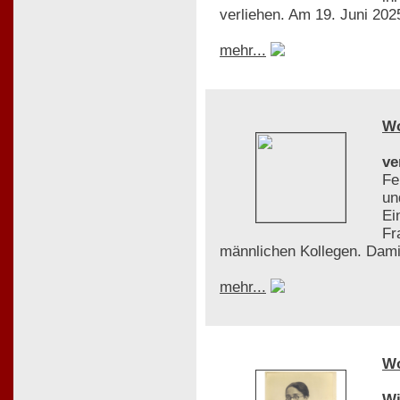
verliehen. Am 19. Juni 2025
mehr...
W
ve
Fe
un
Ei
Fr
männlichen Kollegen. Dami
mehr...
W
Wi