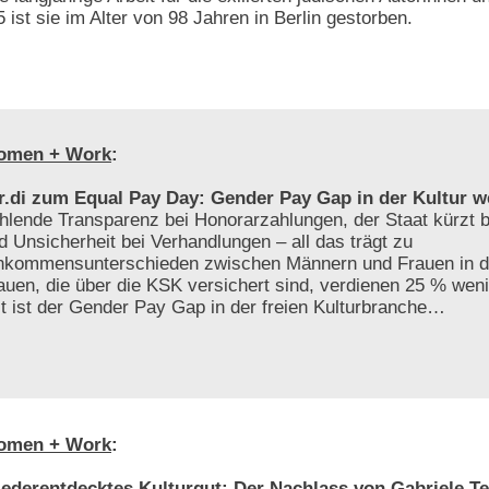
 ist sie im Alter von 98 Jahren in Berlin gestorben.
omen + Work
:
r.di zum Equal Pay Day: Gender Pay Gap in der Kultur w
hlende Transparenz bei Honorarzahlungen, der Staat kürzt be
d Unsicherheit bei Verhandlungen – all das trägt zu
nkommensunterschieden zwischen Männern und Frauen in der
auen, die über die KSK versichert sind, verdienen 25 % weni
t ist der Gender Pay Gap in der freien Kulturbranche…
omen + Work
:
ederentdecktes Kulturgut: Der Nachlass von Gabriele Te