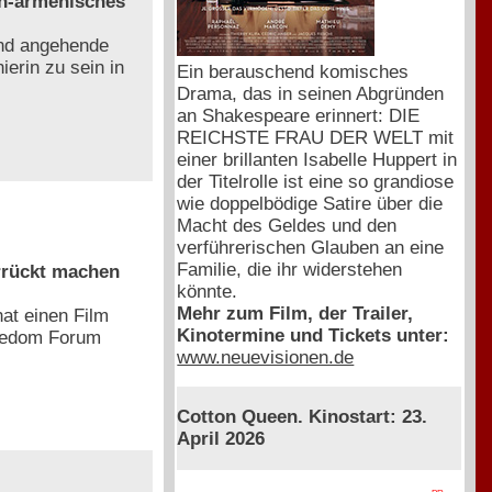
ch-armenisches
und angehende
ierin zu sein in
Ein berauschend komisches
Drama, das in seinen Abgründen
an Shakespeare erinnert: DIE
REICHSTE FRAU DER WELT mit
einer brillanten Isabelle Huppert in
der Titelrolle ist eine so grandiose
wie doppelbödige Satire über die
Macht des Geldes und den
verführerischen Glauben an eine
Familie, die ihr widerstehen
rrückt machen
könnte.
Mehr zum Film, der Trailer,
at einen Film
Kinotermine und Tickets unter:
reedom Forum
www.neuevisionen.de
Cotton Queen. Kinostart: 23.
April 2026