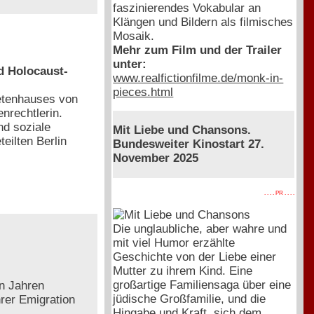
faszinierendes Vokabular an
Klängen und Bildern als filmisches
Mosaik.
Mehr zum Film und der Trailer
unter:
nd Holocaust-
www.realfictionfilme.de/monk-in-
pieces.html
etenhauses von
enrechtlerin.
nd soziale
Mit Liebe und Chansons.
eilten Berlin
Bundesweiter Kinostart 27.
November 2025
. . . . PR . . . .
Die unglaubliche, aber wahre und
mit viel Humor erzählte
Geschichte von der Liebe einer
Mutter zu ihrem Kind. Eine
großartige Familiensaga über eine
en Jahren
jüdische Großfamilie, und die
hrer Emigration
Hingabe und Kraft, sich dem