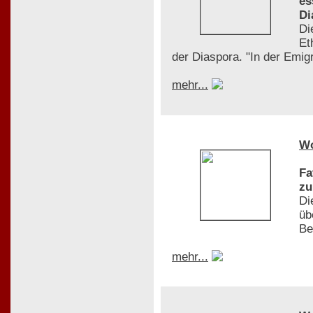
es
Di
Di
Et
der Diaspora. "In der Emigr
mehr...
W
Fa
zu
Di
üb
Be
mehr...