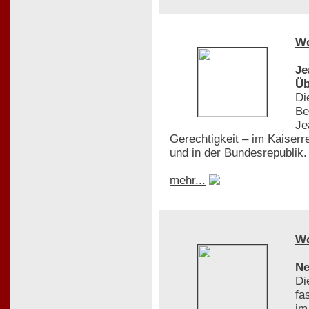
W
Je
Üb
Di
Be
Je
Gerechtigkeit – im Kaiserr
und in der Bundesrepublik.
mehr...
W
Ne
Di
fa
im