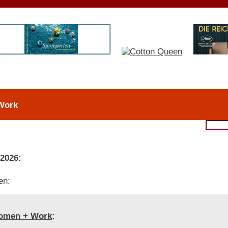
Work
 2026:
en:
omen + Work
: