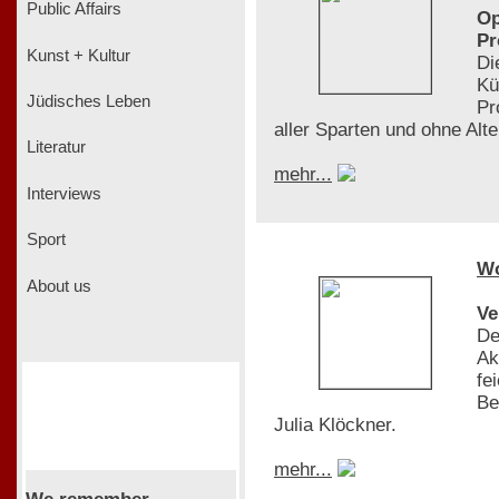
Public Affairs
Op
Pr
Kunst + Kultur
Di
Kü
Jüdisches Leben
Pr
aller Sparten und ohne Al
Literatur
mehr...
Interviews
Sport
W
About us
Ve
De
Ak
fe
Be
Julia Klöckner.
mehr...