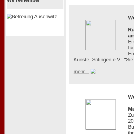
We remember
W
Ru
am
Ei
fü
Er
Künste, Solingen e.V.: "Si
mehr...
W
Ma
Zu
20
Bu
ih