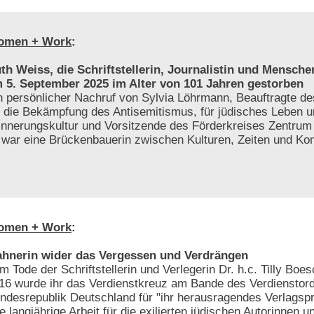
omen + Work
:
th Weiss, die Schriftstellerin, Journalistin und Menschen
 5. September 2025 im Alter von 101 Jahren gestorben
n persönlicher Nachruf von Sylvia Löhrmann, Beauftragte 
r die Bekämpfung des Antisemitismus, für jüdisches Leben 
innerungskultur und Vorsitzende des Förderkreises Zentrum f
e war eine Brückenbauerin zwischen Kulturen, Zeiten und Kon
omen + Work
:
hnerin wider das Vergessen und Verdrängen
m Tode der Schriftstellerin und Verlegerin Dr. h.c. Tilly Bo
16 wurde ihr das Verdienstkreuz am Bande des Verdienstor
ndesrepublik Deutschland für "ihr herausragendes Verlags
re langjährige Arbeit für die exilierten jüdischen Autorinnen u