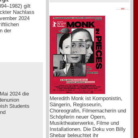
894–1982) gilt
. . . . PR . . . .
eckter Nachlass
November 2024
iftlichen
n der
Mai 2024 die
Meredith Monk ist Komponistin,
ndenunion
Sängerin, Regisseurin,
ish Students
Choreografin, Filmemacherin und
und
Schöpferin neuer Opern,
Musiktheaterwerke, Filme und
Installationen. Die Doku von Billy
Shebar beleuchtet ihr