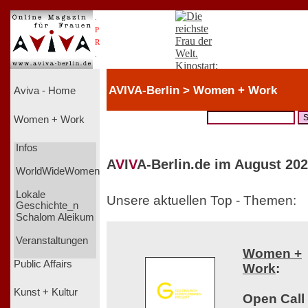
.
P
R
.
AVIVA-Berlin > Women + Work
Aviva - Home
Women + Work
Infos
A
V
I
V
A-Berlin.de im August 202
WorldWideWomen
Lokale
Unsere aktuellen Top - Themen:
Geschichte_n
Schalom Aleikum
Veranstaltungen
Women +
Public Affairs
Work
:
Kunst + Kultur
Open Call