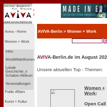
.
P
R
.
AVIVA-Berlin > Women + Work
Aviva - Home
Women + Work
Infos
A
V
I
V
A-Berlin.de im August 202
WorldWideWomen
Lokale
Unsere aktuellen Top - Themen:
Geschichte_n
Schalom Aleikum
Veranstaltungen
Women +
Public Affairs
Work
:
Kunst + Kultur
Open Call