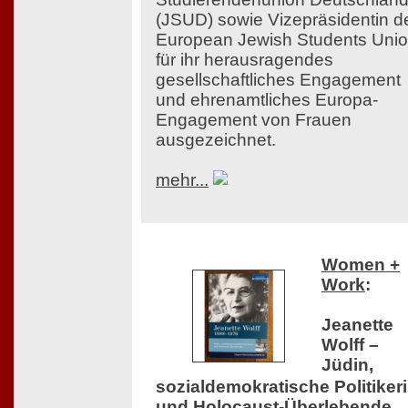
(JSUD) sowie Vizepräsidentin d
European Jewish Students Uni
für ihr herausragendes
gesellschaftliches Engagement
und ehrenamtliches Europa-
Engagement von Frauen
ausgezeichnet.
mehr...
Women +
Work
:
Jeanette
Wolff –
Jüdin,
sozialdemokratische Politiker
und Holocaust-Überlebende