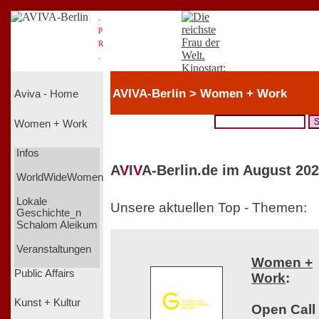
.
P
R
.
AVIVA-Berlin > Women + Work
Aviva - Home
Women + Work
Infos
A
V
I
V
A-Berlin.de im August 202
WorldWideWomen
Lokale
Unsere aktuellen Top - Themen:
Geschichte_n
Schalom Aleikum
Veranstaltungen
Women +
Public Affairs
Work
:
Kunst + Kultur
Open Call