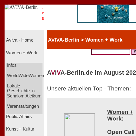
.
P
R
.
AVIVA-Berlin > Women + Work
Aviva - Home
Women + Work
Infos
A
V
I
V
A-Berlin.de im August 202
WorldWideWomen
Lokale
Unsere aktuellen Top - Themen:
Geschichte_n
Schalom Aleikum
Veranstaltungen
Women +
Public Affairs
Work
:
Kunst + Kultur
Open Call