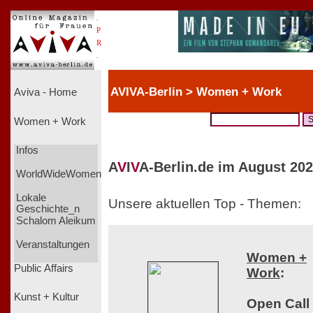
.
P
R
.
AVIVA-Berlin > Women + Work
Aviva - Home
Women + Work
Infos
A
V
I
V
A-Berlin.de im August 202
WorldWideWomen
Lokale
Unsere aktuellen Top - Themen:
Geschichte_n
Schalom Aleikum
Veranstaltungen
Women +
Public Affairs
Work
:
Kunst + Kultur
Open Call