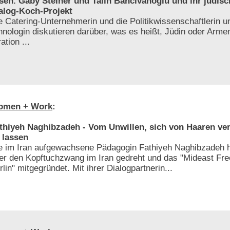
sen. Gaby Steiner und Talin Bahcivanoglu und ihr jüdis
alog-Koch-Projekt
e Catering-Unternehmerin und die Politikwissenschaftlerin 
hnologin diskutieren darüber, was es heißt, Jüdin oder Armen
ation ...
omen + Work
:
thiyeh Naghibzadeh - Vom Unwillen, sich von Haaren ve
 lassen
e im Iran aufgewachsene Pädagogin Fathiyeh Naghibzadeh h
er den Kopftuchzwang im Iran gedreht und das "Mideast F
rlin" mitgegründet. Mit ihrer Dialogpartnerin...