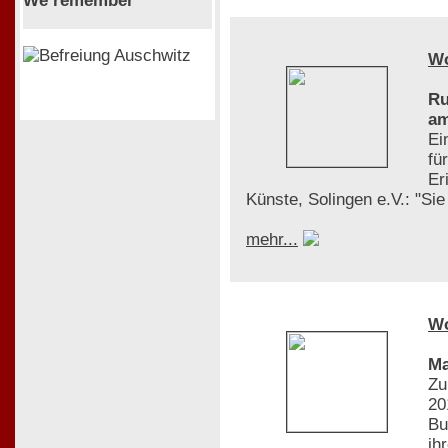
We remember
W
Ru
am
Ei
fü
Er
Künste, Solingen e.V.: "Si
mehr...
W
Ma
Zu
20
Bu
ih