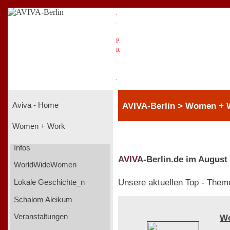
.
.
.
P
R
.
.
.
AVIVA-Berlin > Women + 
Aviva - Home
Women + Work
Infos
A
V
I
V
A-Berlin.de im August
WorldWideWomen
Unsere aktuellen Top - Them
Lokale Geschichte_n
Schalom Aleikum
Veranstaltungen
W