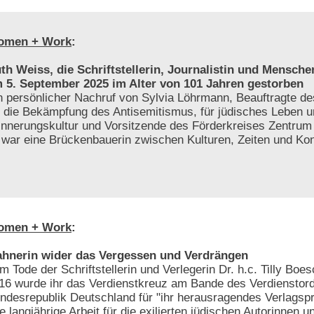
omen + Work
:
th Weiss, die Schriftstellerin, Journalistin und Menschen
 5. September 2025 im Alter von 101 Jahren gestorben
n persönlicher Nachruf von Sylvia Löhrmann, Beauftragte 
r die Bekämpfung des Antisemitismus, für jüdisches Leben 
innerungskultur und Vorsitzende des Förderkreises Zentrum f
e war eine Brückenbauerin zwischen Kulturen, Zeiten und Kon
omen + Work
:
hnerin wider das Vergessen und Verdrängen
m Tode der Schriftstellerin und Verlegerin Dr. h.c. Tilly Bo
16 wurde ihr das Verdienstkreuz am Bande des Verdienstor
ndesrepublik Deutschland für "ihr herausragendes Verlags
re langjährige Arbeit für die exilierten jüdischen Autorinnen u