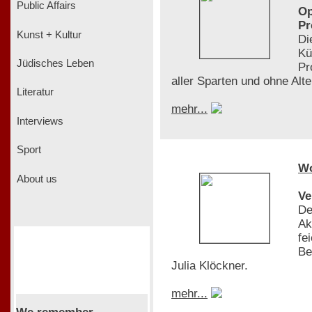
Public Affairs
Op
Pr
Kunst + Kultur
Di
Kü
Jüdisches Leben
Pr
aller Sparten und ohne Al
Literatur
mehr...
Interviews
Sport
W
About us
Ve
De
Ak
fe
Be
Julia Klöckner.
mehr...