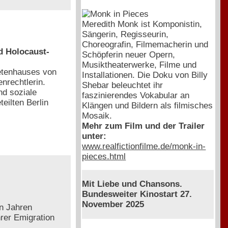
Meredith Monk ist Komponistin,
Sängerin, Regisseurin,
Choreografin, Filmemacherin und
nd Holocaust-
Schöpferin neuer Opern,
Musiktheaterwerke, Filme und
etenhauses von
Installationen. Die Doku von Billy
enrechtlerin.
Shebar beleuchtet ihr
nd soziale
faszinierendes Vokabular an
eilten Berlin
Klängen und Bildern als filmisches
Mosaik.
Mehr zum Film und der Trailer
unter:
www.realfictionfilme.de/monk-in-
pieces.html
Mit Liebe und Chansons.
Bundesweiter Kinostart 27.
November 2025
en Jahren
hrer Emigration