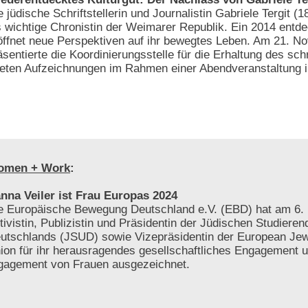
e jüdische Schriftstellerin und Journalistin Gabriele Tergit (1
s wichtige Chronistin der Weimarer Republik. Ein 2014 entd
öffnet neue Perspektiven auf ihr bewegtes Leben. Am 21. 
äsentierte die Koordinierungsstelle für die Erhaltung des schr
tteten Aufzeichnungen im Rahmen einer Abendveranstaltung i
omen + Work
:
nna Veiler ist Frau Europas 2024
e Europäische Bewegung Deutschland e.V. (EBD) hat am 6. 
tivistin, Publizistin und Präsidentin der Jüdischen Studiere
utschlands (JSUD) sowie Vizepräsidentin der European Jew
ion für ihr herausragendes gesellschaftliches Engagement 
gagement von Frauen ausgezeichnet.