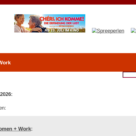
Work
 2026:
en:
omen + Work
: