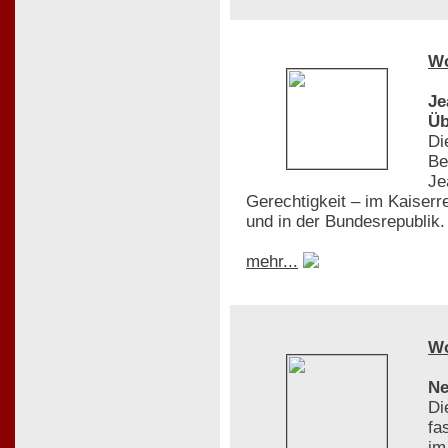
W
Je
Üb
Di
Be
Je
Gerechtigkeit – im Kaiserr
und in der Bundesrepublik.
mehr...
W
Ne
Di
fa
im