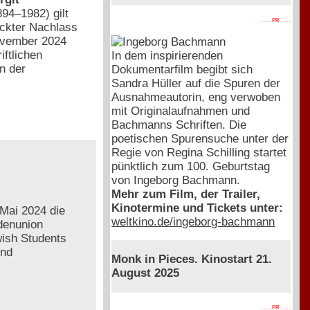
894–1982) gilt
. . . . PR . . . .
eckter Nachlass
November 2024
iftlichen
In dem inspirierenden
n der
Dokumentarfilm begibt sich
Sandra Hüller auf die Spuren der
Ausnahmeautorin, eng verwoben
mit Originalaufnahmen und
Bachmanns Schriften. Die
poetischen Spurensuche unter der
Regie von Regina Schilling startet
pünktlich zum 100. Geburtstag
von Ingeborg Bachmann.
Mehr zum Film, der Trailer,
Kinotermine und Tickets unter:
Mai 2024 die
weltkino.de/ingeborg-bachmann
ndenunion
ish Students
und
Monk in Pieces. Kinostart 21.
August 2025
. . . . PR . . . .