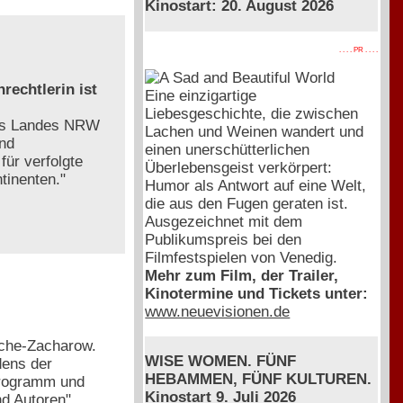
Kinostart: 20. August 2026
. . . . PR . . . .
rechtlerin ist
Eine einzigartige
Liebesgeschichte, die zwischen
des Landes NRW
Lachen und Weinen wandert und
und
einen unerschütterlichen
ür verfolgte
Überlebensgeist verkörpert:
tinenten."
Humor als Antwort auf eine Welt,
die aus den Fugen geraten ist.
Ausgezeichnet mit dem
Publikumspreis bei den
Filmfestspielen von Venedig.
Mehr zum Film, der Trailer,
Kinotermine und Tickets unter:
www.neuevisionen.de
esche-Zacharow.
WISE WOMEN. FÜNF
dens der
HEBAMMEN, FÜNF KULTUREN.
programm und
Kinostart 9. Juli 2026
nd Autoren"