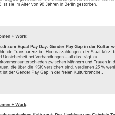
 ist sie im Alter von 98 Jahren in Berlin gestorben.
omen + Work
:
r.di zum Equal Pay Day: Gender Pay Gap in der Kultur w
hlende Transparenz bei Honorarzahlungen, der Staat kürzt be
d Unsicherheit bei Verhandlungen – all das trägt zu
nkommensunterschieden zwischen Männern und Frauen in der
auen, die über die KSK versichert sind, verdienen 25 % weni
t ist der Gender Pay Gap in der freien Kulturbranche…
omen + Work
:
ederentdecktes Kulturgut: Der Nachlass von Gabriele Te