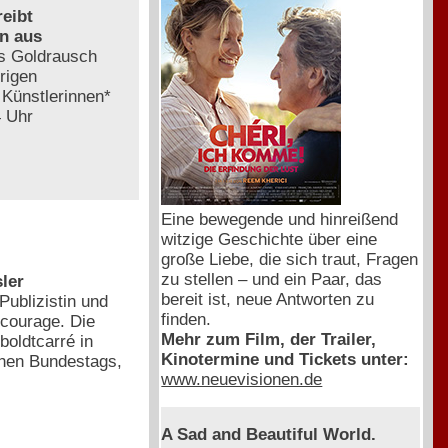
reibt
n aus
as Goldrausch
rigen
 Künstlerinnen*
4 Uhr
Eine bewegende und hinreißend
witzige Geschichte über eine
große Liebe, die sich traut, Fragen
zu stellen – und ein Paar, das
ler
bereit ist, neue Antworten zu
Publizistin und
finden.
lcourage. Die
Mehr zum Film, der Trailer,
boldtcarré in
Kinotermine und Tickets unter:
schen Bundestags,
www.neuevisionen.de
A Sad and Beautiful World.