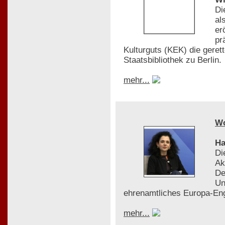
Di
al
er
pr
Kulturguts (KEK) die gere
Staatsbibliothek zu Berlin.
mehr...
W
Ha
Di
Ak
De
Un
ehrenamtliches Europa-En
mehr...