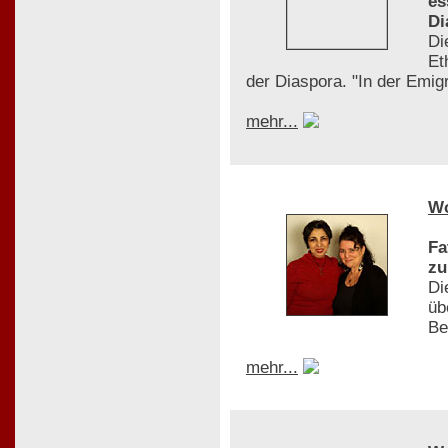
es
Di
Di
Et
der Diaspora. "In der Emigr
mehr...
W
Fa
zu
Di
üb
Be
mehr...