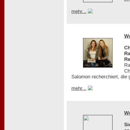
mehr...
W
Ch
Ra
Re
Ra
Ch
Salomon recherchiert, die 
mehr...
W
Si