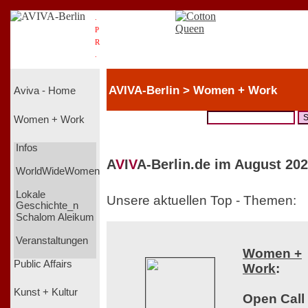
.
P
R
.
AVIVA-Berlin > Women + Work
Aviva - Home
Women + Work
Infos
A
V
I
V
A-Berlin.de im August 202
WorldWideWomen
Lokale
Unsere aktuellen Top - Themen:
Geschichte_n
Schalom Aleikum
Veranstaltungen
Women +
Public Affairs
Work
:
Kunst + Kultur
Open Call