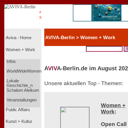
.
P
R
.
AVIVA-Berlin > Women + Work
Aviva - Home
Women + Work
Infos
A
V
I
V
A-Berlin.de im August 202
WorldWideWomen
Lokale
Unsere aktuellen Top - Themen:
Geschichte_n
Schalom Aleikum
Veranstaltungen
Women +
Public Affairs
Work
:
Kunst + Kultur
Open Call