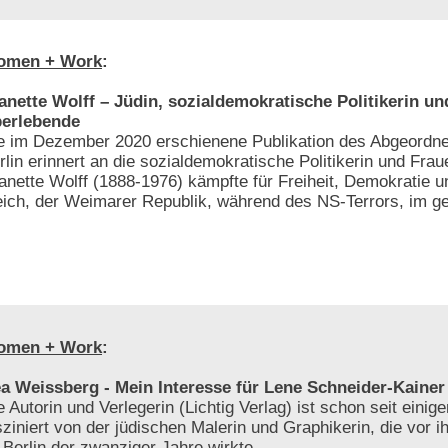
omen + Work
:
anette Wolff – Jüdin, sozialdemokratische Politikerin u
erlebende
e im Dezember 2020 erschienene Publikation des Abgeordn
rlin erinnert an die sozialdemokratische Politikerin und Frau
anette Wolff (1888-1976) kämpfte für Freiheit, Demokratie u
eich, der Weimarer Republik, während des NS-Terrors, im get
omen + Work
:
a Weissberg - Mein Interesse für Lene Schneider-Kainer
e Autorin und Verlegerin (Lichtig Verlag) ist schon seit einig
sziniert von der jüdischen Malerin und Graphikerin, die vor i
 Berlin der zwanziger Jahre wirkte.