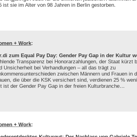
 ist sie im Alter von 98 Jahren in Berlin gestorben.
omen + Work
:
r.di zum Equal Pay Day: Gender Pay Gap in der Kultur w
hlende Transparenz bei Honorarzahlungen, der Staat kürzt be
d Unsicherheit bei Verhandlungen – all das trägt zu
nkommensunterschieden zwischen Männern und Frauen in der
auen, die über die KSK versichert sind, verdienen 25 % weni
t ist der Gender Pay Gap in der freien Kulturbranche…
omen + Work
:
ederentdecktes Kulturgut: Der Nachlass von Gabriele Te