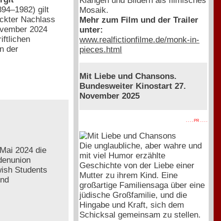
Klängen und Bildern als filmisches
894–1982) gilt
Mosaik.
eckter Nachlass
Mehr zum Film und der Trailer
November 2024
unter:
iftlichen
www.realfictionfilme.de/monk-in-
n der
pieces.html
Mit Liebe und Chansons.
Bundesweiter Kinostart 27.
November 2025
. . . . PR . . . .
Die unglaubliche, aber wahre und
Mai 2024 die
mit viel Humor erzählte
ndenunion
Geschichte von der Liebe einer
ish Students
Mutter zu ihrem Kind. Eine
und
großartige Familiensaga über eine
jüdische Großfamilie, und die
Hingabe und Kraft, sich dem
Schicksal gemeinsam zu stellen.