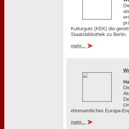
Di
al
er
pr
Kulturguts (KEK) die gere
Staatsbibliothek zu Berlin.
mehr...
W
Ha
Di
Ak
De
Un
ehrenamtliches Europa-En
mehr...