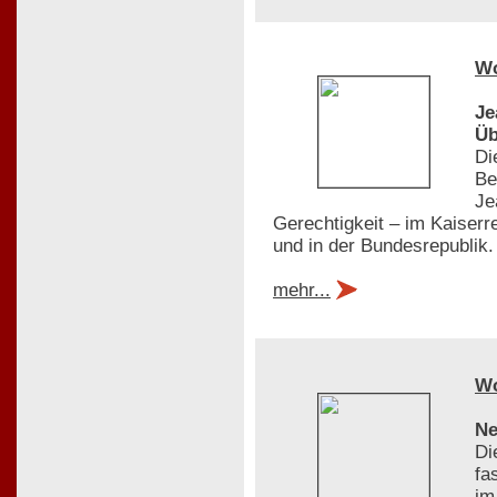
W
Je
Üb
Di
Be
Je
Gerechtigkeit – im Kaiserr
und in der Bundesrepublik.
mehr...
W
Ne
Di
fa
im