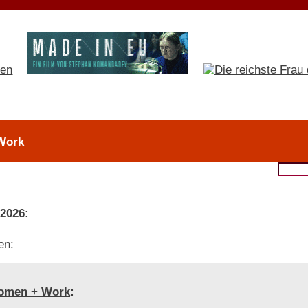
Work
 2026:
en:
omen + Work
: