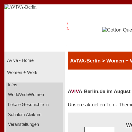
.
.
.
P
R
.
.
.
AVIVA-Berlin > Women + 
Aviva - Home
Women + Work
Infos
A
V
I
V
A-Berlin.de im August
WorldWideWomen
Unsere aktuellen Top - Them
Lokale Geschichte_n
Schalom Aleikum
Veranstaltungen
W