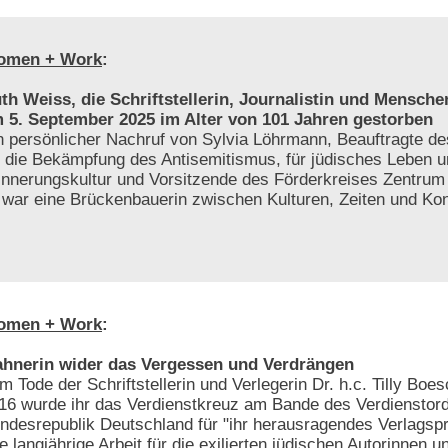
omen + Work
:
th Weiss, die Schriftstellerin, Journalistin und Menschen
 5. September 2025 im Alter von 101 Jahren gestorben
n persönlicher Nachruf von Sylvia Löhrmann, Beauftragte 
r die Bekämpfung des Antisemitismus, für jüdisches Leben 
innerungskultur und Vorsitzende des Förderkreises Zentrum f
e war eine Brückenbauerin zwischen Kulturen, Zeiten und Kon
omen + Work
:
hnerin wider das Vergessen und Verdrängen
m Tode der Schriftstellerin und Verlegerin Dr. h.c. Tilly Bo
16 wurde ihr das Verdienstkreuz am Bande des Verdienstor
ndesrepublik Deutschland für "ihr herausragendes Verlags
re langjährige Arbeit für die exilierten jüdischen Autorinnen u