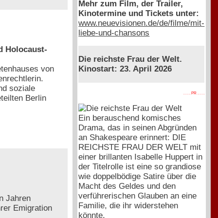
Mehr zum Film, der Trailer,
Kinotermine und Tickets unter:
www.neuevisionen.de/de/filme/mit-
liebe-und-chansons
nd Holocaust-
Die reichste Frau der Welt.
etenhauses von
Kinostart: 23. April 2026
enrechtlerin.
nd soziale
. . . . PR . . . .
eilten Berlin
Ein berauschend komisches
Drama, das in seinen Abgründen
an Shakespeare erinnert: DIE
REICHSTE FRAU DER WELT mit
einer brillanten Isabelle Huppert in
der Titelrolle ist eine so grandiose
wie doppelbödige Satire über die
Macht des Geldes und den
verführerischen Glauben an eine
en Jahren
Familie, die ihr widerstehen
hrer Emigration
könnte.