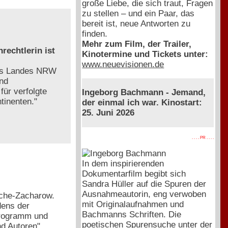
große Liebe, die sich traut, Fragen
zu stellen – und ein Paar, das
bereit ist, neue Antworten zu
finden.
Mehr zum Film, der Trailer,
rechtlerin ist
Kinotermine und Tickets unter:
www.neuevisionen.de
des Landes NRW
und
ür verfolgte
Ingeborg Bachmann - Jemand,
tinenten."
der einmal ich war. Kinostart:
25. Juni 2026
. . . . PR . . . .
In dem inspirierenden
Dokumentarfilm begibt sich
Sandra Hüller auf die Spuren der
Ausnahmeautorin, eng verwoben
esche-Zacharow.
mit Originalaufnahmen und
dens der
Bachmanns Schriften. Die
programm und
poetischen Spurensuche unter der
nd Autoren"