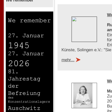
We remember
W
Ru
am
Ei
fü
Er
Künste, Solingen e.V.: "Si
mehr...
W
Ma
Zu
20
Bu
ih