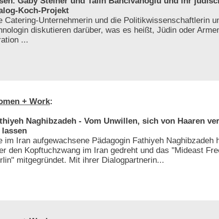
sen. Gaby Steiner und Talin Bahcivanoglu und ihr jüdis
alog-Koch-Projekt
e Catering-Unternehmerin und die Politikwissenschaftlerin 
hnologin diskutieren darüber, was es heißt, Jüdin oder Armen
ation ...
omen + Work
:
thiyeh Naghibzadeh - Vom Unwillen, sich von Haaren ve
 lassen
e im Iran aufgewachsene Pädagogin Fathiyeh Naghibzadeh h
er den Kopftuchzwang im Iran gedreht und das "Mideast F
rlin" mitgegründet. Mit ihrer Dialogpartnerin...