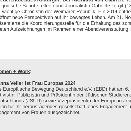
e jüdische Schriftstellerin und Journalistin Gabriele Tergit (1
s wichtige Chronistin der Weimarer Republik. Ein 2014 entd
öffnet neue Perspektiven auf ihr bewegtes Leben. Am 21. 
äsentierte die Koordinierungsstelle für die Erhaltung des schr
tteten Aufzeichnungen im Rahmen einer Abendveranstaltung i
omen + Work
:
nna Veiler ist Frau Europas 2024
e Europäische Bewegung Deutschland e.V. (EBD) hat am 6. 
tivistin, Publizistin und Präsidentin der Jüdischen Studiere
utschlands (JSUD) sowie Vizepräsidentin der European Jew
ion für ihr herausragendes gesellschaftliches Engagement 
gagement von Frauen ausgezeichnet.