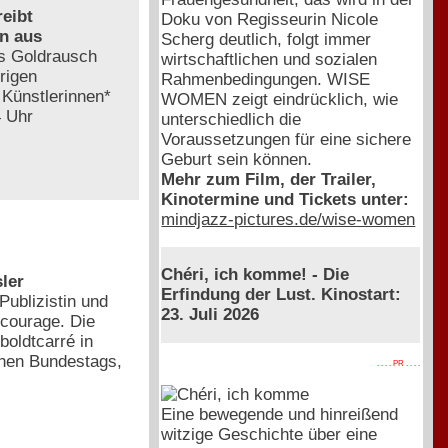
reibt
Doku von Regisseurin Nicole
n aus
Scherg deutlich, folgt immer
as Goldrausch
wirtschaftlichen und sozialen
rigen
Rahmenbedingungen. WISE
 Künstlerinnen*
WOMEN zeigt eindrücklich, wie
4 Uhr
unterschiedlich die
Voraussetzungen für eine sichere
Geburt sein können.
Mehr zum Film, der Trailer,
Kinotermine und Tickets unter:
mindjazz-pictures.de/wise-women
Chéri, ich komme! - Die
ler
Erfindung der Lust. Kinostart:
Publizistin und
23. Juli 2026
lcourage. Die
boldtcarré in
schen Bundestags,
. . . . PR . . . .
Eine bewegende und hinreißend
witzige Geschichte über eine