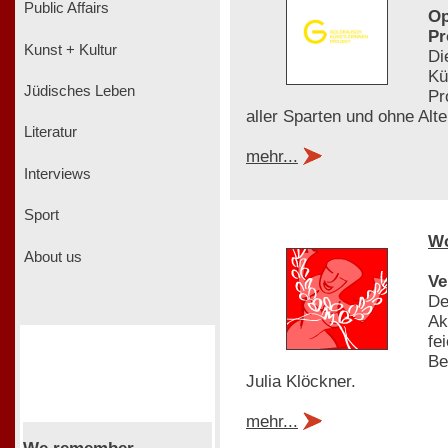
Public Affairs
Op
Pr
Kunst + Kultur
Di
Kü
Jüdisches Leben
Pr
aller Sparten und ohne Al
Literatur
mehr...
Interviews
Sport
W
About us
Ve
De
Ak
fe
Be
Julia Klöckner.
mehr...