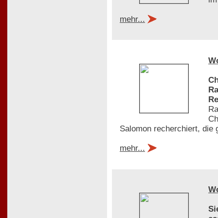
mehr...
W
Ch
Ra
Re
Ra
Ch
Salomon recherchiert, die 
mehr...
W
Si