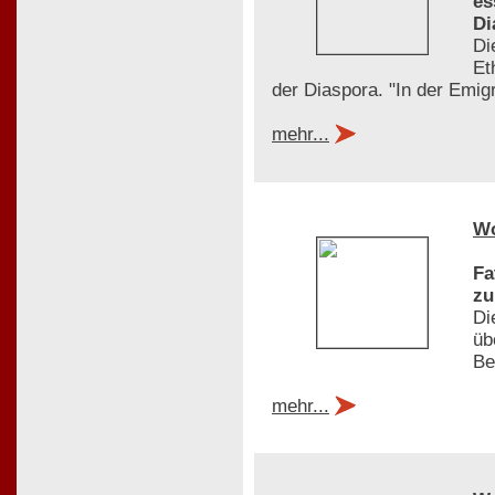
es
Di
Di
Et
der Diaspora. "In der Emigr
mehr...
W
Fa
zu
Di
üb
Be
mehr...