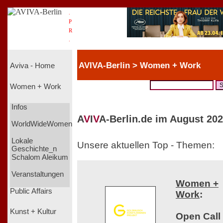
.
P
R
.
AVIVA-Berlin > Women + Work
Aviva - Home
Women + Work
Infos
A
V
I
V
A-Berlin.de im August 202
WorldWideWomen
Lokale
Unsere aktuellen Top - Themen:
Geschichte_n
Schalom Aleikum
Veranstaltungen
Women +
Public Affairs
Work
:
Kunst + Kultur
Open Call