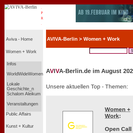
.
P
R
.
AVIVA-Berlin > Women + Work
Aviva - Home
Women + Work
Infos
A
V
I
V
A-Berlin.de im August 202
WorldWideWomen
Lokale
Unsere aktuellen Top - Themen:
Geschichte_n
Schalom Aleikum
Veranstaltungen
Women +
Public Affairs
Work
:
Kunst + Kultur
Open Call