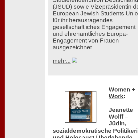
(JSUD) sowie Vizepräsidentin d
European Jewish Students Uni
für ihr herausragendes
gesellschaftliches Engagement
und ehrenamtliches Europa-
Engagement von Frauen
ausgezeichnet.
mehr...
Women +
Work
:
Jeanette
Wolff –
Jüdin,
sozialdemokratische Politiker
und Holocaust-Überlebende