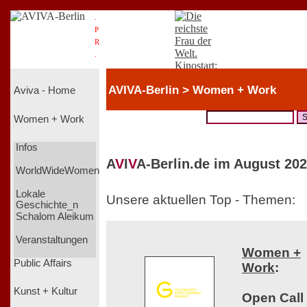
.
P
R
.
AVIVA-Berlin > Women + Work
Aviva - Home
Women + Work
Infos
A
V
I
V
A-Berlin.de im August 202
WorldWideWomen
Lokale
Unsere aktuellen Top - Themen:
Geschichte_n
Schalom Aleikum
Veranstaltungen
Women +
Public Affairs
Work
:
Kunst + Kultur
Open Call