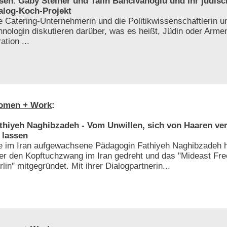
sen. Gaby Steiner und Talin Bahcivanoglu und ihr jüdis
alog-Koch-Projekt
e Catering-Unternehmerin und die Politikwissenschaftlerin 
hnologin diskutieren darüber, was es heißt, Jüdin oder Armen
ation ...
omen + Work
:
thiyeh Naghibzadeh - Vom Unwillen, sich von Haaren ve
 lassen
e im Iran aufgewachsene Pädagogin Fathiyeh Naghibzadeh h
er den Kopftuchzwang im Iran gedreht und das "Mideast F
rlin" mitgegründet. Mit ihrer Dialogpartnerin...