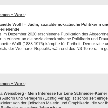
omen + Work
:
anette Wolff – Jüdin, sozialdemokratische Politikerin u
erlebende
e im Dezember 2020 erschienene Publikation des Abgeordn
rlin erinnert an die sozialdemokratische Politikerin und Frau
anette Wolff (1888-1976) kämpfte für Freiheit, Demokratie u
eich, der Weimarer Republik, während des NS-Terrors, im get
omen + Work
:
a Weissberg - Mein Interesse für Lene Schneider-Kainer
e Autorin und Verlegerin (Lichtig Verlag) ist schon seit einig
sziniert von der jüdischen Malerin und Graphikerin, die vor i
 Berlin der zwanziger Jahre wirkte.