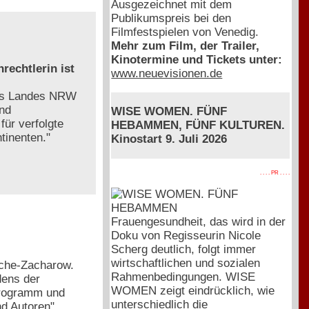
Ausgezeichnet mit dem
Publikumspreis bei den
Filmfestspielen von Venedig.
Mehr zum Film, der Trailer,
Kinotermine und Tickets unter:
rechtlerin ist
www.neuevisionen.de
des Landes NRW
und
WISE WOMEN. FÜNF
ür verfolgte
HEBAMMEN, FÜNF KULTUREN.
tinenten."
Kinostart 9. Juli 2026
. . . . PR . . . .
Frauengesundheit, das wird in der
Doku von Regisseurin Nicole
Scherg deutlich, folgt immer
wirtschaftlichen und sozialen
esche-Zacharow.
Rahmenbedingungen. WISE
dens der
WOMEN zeigt eindrücklich, wie
programm und
unterschiedlich die
nd Autoren"