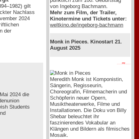
pünktlich zum 100. Geburtstag
894–1982) gilt
von Ingeborg Bachmann.
eckter Nachlass
Mehr zum Film, der Trailer,
November 2024
Kinotermine und Tickets unter:
iftlichen
weltkino.de/ingeborg-bachmann
n der
Monk in Pieces. Kinostart 21.
August 2025
. . . . PR . . . .
Meredith Monk ist Komponistin,
Sängerin, Regisseurin,
Choreografin, Filmemacherin und
Mai 2024 die
Schöpferin neuer Opern,
ndenunion
Musiktheaterwerke, Filme und
ish Students
Installationen. Die Doku von Billy
und
Shebar beleuchtet ihr
faszinierendes Vokabular an
Klängen und Bildern als filmisches
Mosaik.