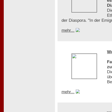
es
Di
Di
Et
der Diaspora. "In der Emigr
mehr...
W
Fa
zu
Di
üb
Be
mehr...