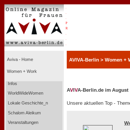
.
.
.
P
R
.
.
.
AVIVA-Berlin > Women + 
Aviva - Home
Women + Work
Infos
A
V
I
V
A-Berlin.de im August
WorldWideWomen
Unsere aktuellen Top - Them
Lokale Geschichte_n
Schalom Aleikum
Veranstaltungen
W