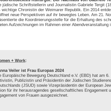
e jüdische Schriftstellerin und Journalistin Gabriele Tergit (1
s wichtige Chronistin der Weimarer Republik. Ein 2014 entd
öffnet neue Perspektiven auf ihr bewegtes Leben. Am 21. 
äsentierte die Koordinierungsstelle für die Erhaltung des schr
tteten Aufzeichnungen im Rahmen einer Abendveranstaltung i
omen + Work
:
nna Veiler ist Frau Europas 2024
e Europäische Bewegung Deutschland e.V. (EBD) hat am 6. 
tivistin, Publizistin und Präsidentin der Jüdischen Studiere
utschlands (JSUD) sowie Vizepräsidentin der European Jew
ion für ihr herausragendes gesellschaftliches Engagement 
gagement von Frauen ausgezeichnet.