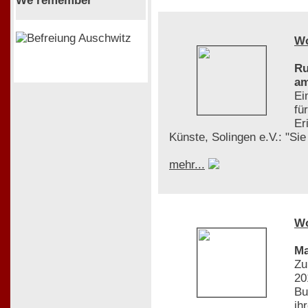
We remember
W
Ru
am
Ei
fü
Er
Künste, Solingen e.V.: "Si
mehr...
W
Ma
Zu
20
Bu
ih