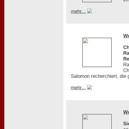
mehr...
W
Ch
Ra
Re
Ra
Ch
Salomon recherchiert, die 
mehr...
W
Si