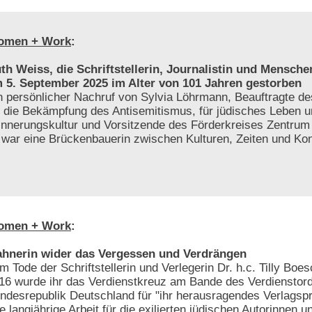
omen + Work
:
th Weiss, die Schriftstellerin, Journalistin und Menschen
 5. September 2025 im Alter von 101 Jahren gestorben
n persönlicher Nachruf von Sylvia Löhrmann, Beauftragte 
r die Bekämpfung des Antisemitismus, für jüdisches Leben 
innerungskultur und Vorsitzende des Förderkreises Zentrum f
e war eine Brückenbauerin zwischen Kulturen, Zeiten und Kon
omen + Work
:
hnerin wider das Vergessen und Verdrängen
m Tode der Schriftstellerin und Verlegerin Dr. h.c. Tilly Bo
16 wurde ihr das Verdienstkreuz am Bande des Verdienstor
ndesrepublik Deutschland für "ihr herausragendes Verlags
re langjährige Arbeit für die exilierten jüdischen Autorinnen u