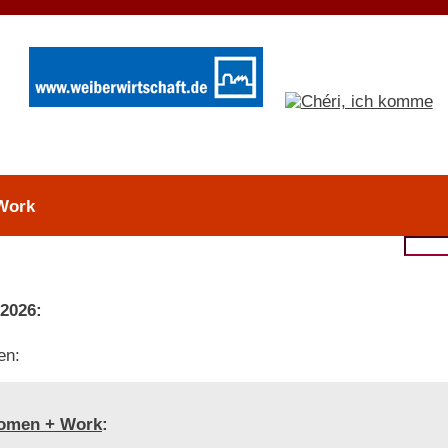
Work
 2026:
en:
omen + Work
: