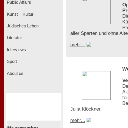
Public Affairs
Op
Pr
Kunst + Kultur
Di
Kü
Jüdisches Leben
Pr
aller Sparten und ohne Al
Literatur
mehr...
Interviews
Sport
W
About us
Ve
De
Ak
fe
Be
Julia Klöckner.
mehr...