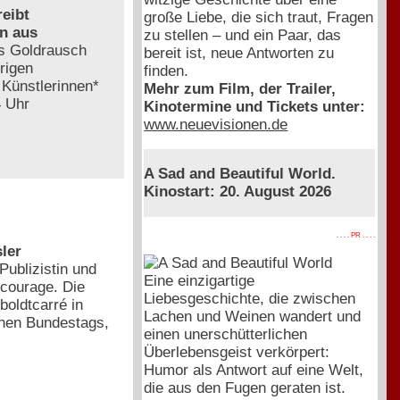
reibt
große Liebe, die sich traut, Fragen
n aus
zu stellen – und ein Paar, das
as Goldrausch
bereit ist, neue Antworten zu
rigen
finden.
 Künstlerinnen*
Mehr zum Film, der Trailer,
4 Uhr
Kinotermine und Tickets unter:
www.neuevisionen.de
A Sad and Beautiful World.
Kinostart: 20. August 2026
. . . . PR . . . .
ler
Publizistin und
Eine einzigartige
lcourage. Die
Liebesgeschichte, die zwischen
boldtcarré in
Lachen und Weinen wandert und
schen Bundestags,
einen unerschütterlichen
Überlebensgeist verkörpert:
Humor als Antwort auf eine Welt,
die aus den Fugen geraten ist.