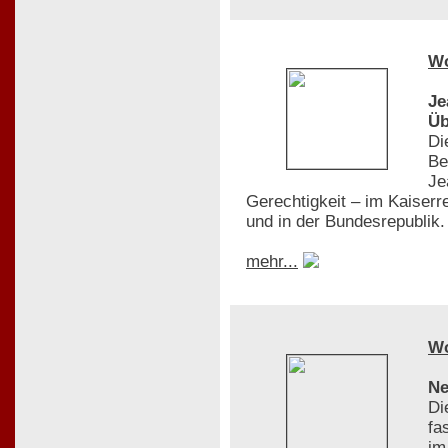
W
Je
Üb
Di
Be
Je
Gerechtigkeit – im Kaiserr
und in der Bundesrepublik.
mehr...
W
Ne
Di
fa
im