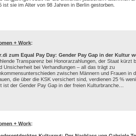
 ist sie im Alter von 98 Jahren in Berlin gestorben.
omen + Work
:
r.di zum Equal Pay Day: Gender Pay Gap in der Kultur w
hlende Transparenz bei Honorarzahlungen, der Staat kürzt be
d Unsicherheit bei Verhandlungen – all das trägt zu
nkommensunterschieden zwischen Männern und Frauen in der
auen, die über die KSK versichert sind, verdienen 25 % weni
t ist der Gender Pay Gap in der freien Kulturbranche…
omen + Work
:
ederentdecktes Kulturgut: Der Nachlass von Gabriele Te