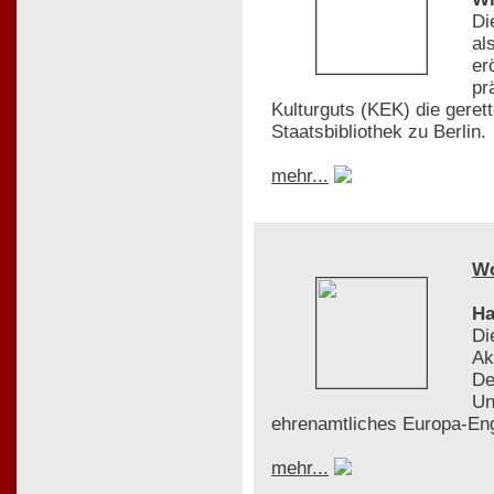
Di
al
er
pr
Kulturguts (KEK) die gere
Staatsbibliothek zu Berlin.
mehr...
W
Ha
Di
Ak
De
Un
ehrenamtliches Europa-En
mehr...