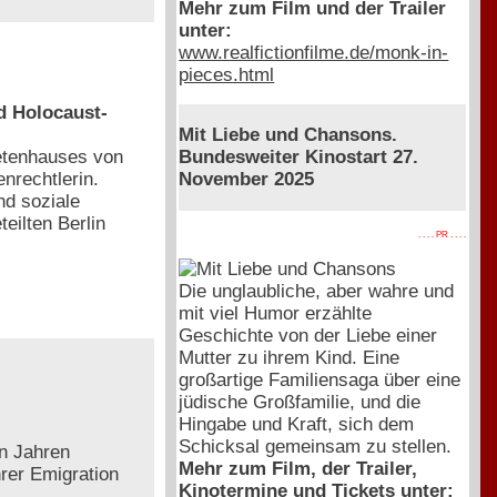
Mehr zum Film und der Trailer
unter:
www.realfictionfilme.de/monk-in-
pieces.html
nd Holocaust-
Mit Liebe und Chansons.
etenhauses von
Bundesweiter Kinostart 27.
enrechtlerin.
November 2025
nd soziale
eilten Berlin
. . . . PR . . . .
Die unglaubliche, aber wahre und
mit viel Humor erzählte
Geschichte von der Liebe einer
Mutter zu ihrem Kind. Eine
großartige Familiensaga über eine
jüdische Großfamilie, und die
Hingabe und Kraft, sich dem
Schicksal gemeinsam zu stellen.
en Jahren
Mehr zum Film, der Trailer,
hrer Emigration
Kinotermine und Tickets unter: