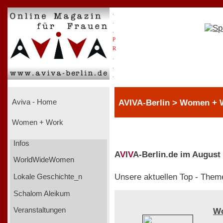
.
.
.
P
R
.
.
.
AVIVA-Berlin > Women + 
Aviva - Home
Women + Work
Infos
A
V
I
V
A-Berlin.de im August
WorldWideWomen
Unsere aktuellen Top - Them
Lokale Geschichte_n
Schalom Aleikum
Veranstaltungen
W