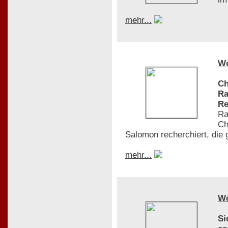
mehr...
W
Ch
Ra
Re
Ra
Ch
Salomon recherchiert, die 
mehr...
W
Si