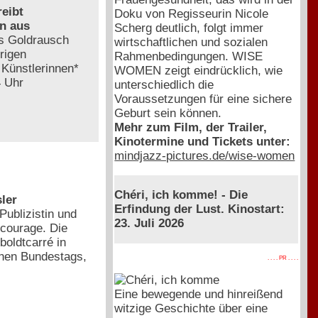
reibt
Doku von Regisseurin Nicole
n aus
Scherg deutlich, folgt immer
as Goldrausch
wirtschaftlichen und sozialen
rigen
Rahmenbedingungen. WISE
 Künstlerinnen*
WOMEN zeigt eindrücklich, wie
4 Uhr
unterschiedlich die
Voraussetzungen für eine sichere
Geburt sein können.
Mehr zum Film, der Trailer,
Kinotermine und Tickets unter:
mindjazz-pictures.de/wise-women
Chéri, ich komme! - Die
ler
Erfindung der Lust. Kinostart:
Publizistin und
23. Juli 2026
lcourage. Die
boldtcarré in
schen Bundestags,
. . . . PR . . . .
Eine bewegende und hinreißend
witzige Geschichte über eine