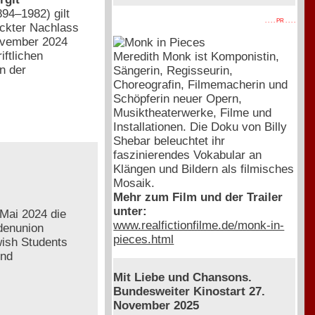
894–1982) gilt
. . . . PR . . . .
eckter Nachlass
November 2024
iftlichen
Meredith Monk ist Komponistin,
n der
Sängerin, Regisseurin,
Choreografin, Filmemacherin und
Schöpferin neuer Opern,
Musiktheaterwerke, Filme und
Installationen. Die Doku von Billy
Shebar beleuchtet ihr
faszinierendes Vokabular an
Klängen und Bildern als filmisches
Mosaik.
Mehr zum Film und der Trailer
unter:
Mai 2024 die
www.realfictionfilme.de/monk-in-
ndenunion
pieces.html
ish Students
und
Mit Liebe und Chansons.
Bundesweiter Kinostart 27.
November 2025