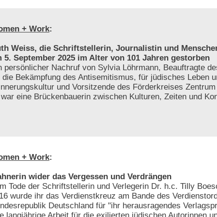
omen + Work
:
th Weiss, die Schriftstellerin, Journalistin und Menschen
 5. September 2025 im Alter von 101 Jahren gestorben
n persönlicher Nachruf von Sylvia Löhrmann, Beauftragte 
r die Bekämpfung des Antisemitismus, für jüdisches Leben 
innerungskultur und Vorsitzende des Förderkreises Zentrum f
e war eine Brückenbauerin zwischen Kulturen, Zeiten und Kon
omen + Work
:
hnerin wider das Vergessen und Verdrängen
m Tode der Schriftstellerin und Verlegerin Dr. h.c. Tilly Bo
16 wurde ihr das Verdienstkreuz am Bande des Verdienstor
ndesrepublik Deutschland für "ihr herausragendes Verlags
re langjährige Arbeit für die exilierten jüdischen Autorinnen u