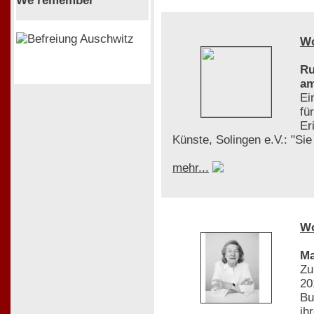
We remember
W
Ru
am
Ei
fü
Er
Künste, Solingen e.V.: "Si
mehr...
W
Ma
Zu
20
Bu
ih