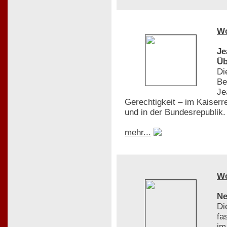
W
Je
Üb
Di
Be
Je
Gerechtigkeit – im Kaiserr
und in der Bundesrepublik.
mehr...
W
Ne
Di
fa
im