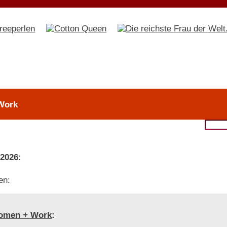
Work
 2026:
en:
omen + Work
: