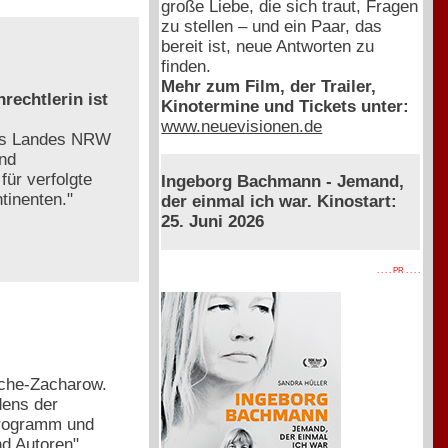
große Liebe, die sich traut, Fragen
zu stellen – und ein Paar, das
bereit ist, neue Antworten zu
finden.
Mehr zum Film, der Trailer,
rechtlerin ist
Kinotermine und Tickets unter:
www.neuevisionen.de
des Landes NRW
und
ür verfolgte
Ingeborg Bachmann - Jemand,
tinenten."
der einmal ich war. Kinostart:
25. Juni 2026
. . . . PR . . . .
esche-Zacharow.
dens der
programm und
nd Autoren"