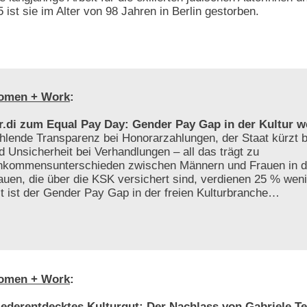
 ist sie im Alter von 98 Jahren in Berlin gestorben.
omen + Work
:
r.di zum Equal Pay Day: Gender Pay Gap in der Kultur w
hlende Transparenz bei Honorarzahlungen, der Staat kürzt be
d Unsicherheit bei Verhandlungen – all das trägt zu
nkommensunterschieden zwischen Männern und Frauen in der
auen, die über die KSK versichert sind, verdienen 25 % weni
t ist der Gender Pay Gap in der freien Kulturbranche…
omen + Work
:
ederentdecktes Kulturgut: Der Nachlass von Gabriele Te