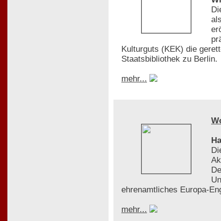
Di
al
er
pr
Kulturguts (KEK) die gere
Staatsbibliothek zu Berlin.
mehr...
W
Ha
Di
Ak
De
Un
ehrenamtliches Europa-En
mehr...