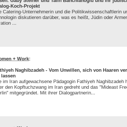
sen. Gaby Steiner und Talin Bahcivanoglu und ihr jüdis
alog-Koch-Projekt
e Catering-Unternehmerin und die Politikwissenschaftlerin 
hnologin diskutieren darüber, was es heißt, Jüdin oder Armen
ation ...
omen + Work
:
thiyeh Naghibzadeh - Vom Unwillen, sich von Haaren ve
 lassen
e im Iran aufgewachsene Pädagogin Fathiyeh Naghibzadeh h
er den Kopftuchzwang im Iran gedreht und das "Mideast F
rlin" mitgegründet. Mit ihrer Dialogpartnerin...