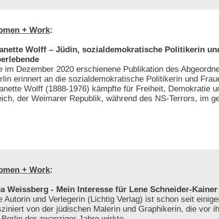
omen + Work
:
anette Wolff – Jüdin, sozialdemokratische Politikerin u
erlebende
e im Dezember 2020 erschienene Publikation des Abgeordn
rlin erinnert an die sozialdemokratische Politikerin und Frau
anette Wolff (1888-1976) kämpfte für Freiheit, Demokratie u
eich, der Weimarer Republik, während des NS-Terrors, im get
omen + Work
:
a Weissberg - Mein Interesse für Lene Schneider-Kainer
e Autorin und Verlegerin (Lichtig Verlag) ist schon seit einig
sziniert von der jüdischen Malerin und Graphikerin, die vor i
 Berlin der zwanziger Jahre wirkte.