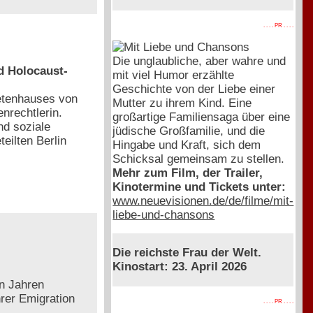
. . . . PR . . . .
Die unglaubliche, aber wahre und
nd Holocaust-
mit viel Humor erzählte
Geschichte von der Liebe einer
etenhauses von
Mutter zu ihrem Kind. Eine
enrechtlerin.
großartige Familiensaga über eine
nd soziale
jüdische Großfamilie, und die
eilten Berlin
Hingabe und Kraft, sich dem
Schicksal gemeinsam zu stellen.
Mehr zum Film, der Trailer,
Kinotermine und Tickets unter:
www.neuevisionen.de/de/filme/mit-
liebe-und-chansons
Die reichste Frau der Welt.
Kinostart: 23. April 2026
en Jahren
hrer Emigration
. . . . PR . . . .