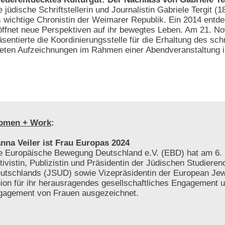
e jüdische Schriftstellerin und Journalistin Gabriele Tergit (1
s wichtige Chronistin der Weimarer Republik. Ein 2014 entd
öffnet neue Perspektiven auf ihr bewegtes Leben. Am 21. 
äsentierte die Koordinierungsstelle für die Erhaltung des schr
tteten Aufzeichnungen im Rahmen einer Abendveranstaltung i
omen + Work
:
nna Veiler ist Frau Europas 2024
e Europäische Bewegung Deutschland e.V. (EBD) hat am 6. 
tivistin, Publizistin und Präsidentin der Jüdischen Studiere
utschlands (JSUD) sowie Vizepräsidentin der European Jew
ion für ihr herausragendes gesellschaftliches Engagement 
gagement von Frauen ausgezeichnet.