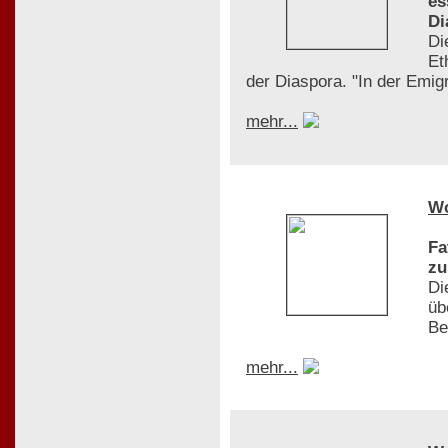
es
Di
Di
Et
der Diaspora. "In der Emigr
mehr...
W
Fa
zu
Di
üb
Be
mehr...