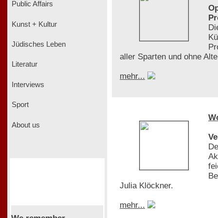
Public Affairs
Op
Pr
Kunst + Kultur
Di
Kü
Jüdisches Leben
Pr
aller Sparten und ohne Al
Literatur
mehr...
Interviews
Sport
W
About us
Ve
De
Ak
fe
Be
Julia Klöckner.
mehr...