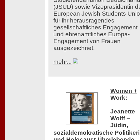
(JSUD) sowie Vizepräsidentin d
European Jewish Students Uni
für ihr herausragendes
gesellschaftliches Engagement
und ehrenamtliches Europa-
Engagement von Frauen
ausgezeichnet.
mehr...
Women +
Work
:
Jeanette
Wolff –
Jüdin,
sozialdemokratische Politiker
und Holocaust-Überlebende