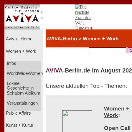
.
P
R
.
AVIVA-Berlin > Women + Work
Aviva - Home
Women + Work
Infos
A
V
I
V
A-Berlin.de im August 202
WorldWideWomen
Lokale
Unsere aktuellen Top - Themen:
Geschichte_n
Schalom Aleikum
Veranstaltungen
Women +
Public Affairs
Work
:
Kunst + Kultur
Open Call