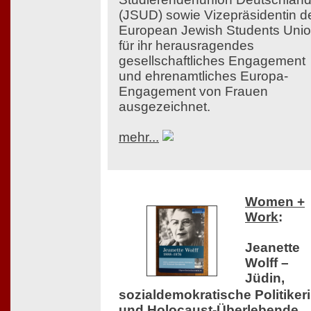
(JSUD) sowie Vizepräsidentin d
European Jewish Students Uni
für ihr herausragendes
gesellschaftliches Engagement
und ehrenamtliches Europa-
Engagement von Frauen
ausgezeichnet.
mehr...
Women +
Work
:
Jeanette
Wolff –
Jüdin,
sozialdemokratische Politiker
und Holocaust-Überlebende