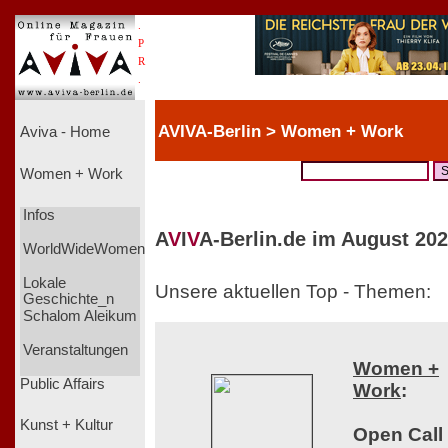
.
P
R
.
AVIVA-Berlin > Women + Work
Aviva - Home
Women + Work
Infos
A
V
I
V
A-Berlin.de im August 202
WorldWideWomen
Lokale
Unsere aktuellen Top - Themen:
Geschichte_n
Schalom Aleikum
Veranstaltungen
Women +
Public Affairs
Work
:
Kunst + Kultur
Open Call