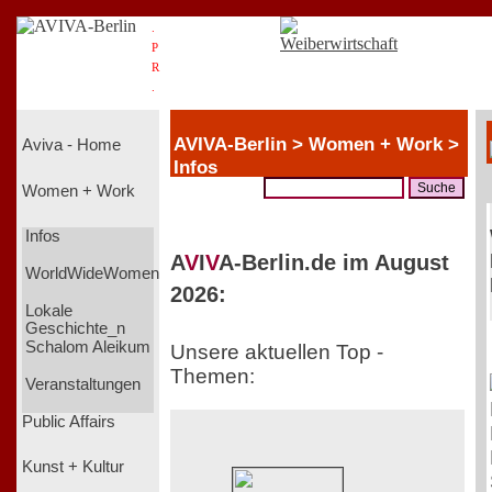
.
P
R
.
AVIVA-Berlin > Women + Work >
Aviva - Home
Infos
Women + Work
Infos
A
V
I
V
A-Berlin.de im August
WorldWideWomen
2026:
Lokale
Geschichte_n
Schalom Aleikum
Unsere aktuellen Top -
Themen:
Veranstaltungen
Public Affairs
Kunst + Kultur