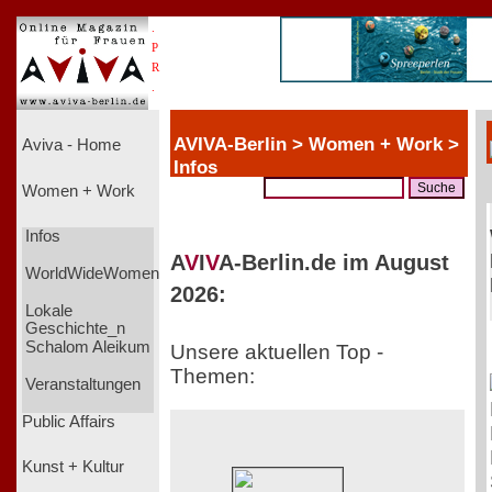
.
P
R
.
AVIVA-Berlin > Women + Work >
Aviva - Home
Infos
Women + Work
Infos
A
V
I
V
A-Berlin.de im August
WorldWideWomen
2026:
Lokale
Geschichte_n
Schalom Aleikum
Unsere aktuellen Top -
Themen:
Veranstaltungen
Public Affairs
Kunst + Kultur