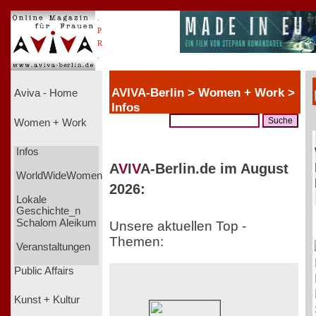
.
P
R
.
AVIVA-Berlin > Women + Work >
Aviva - Home
Infos
Women + Work
Infos
A
V
I
V
A-Berlin.de im August
WorldWideWomen
2026:
Lokale
Geschichte_n
Schalom Aleikum
Unsere aktuellen Top -
Themen:
Veranstaltungen
Public Affairs
Kunst + Kultur