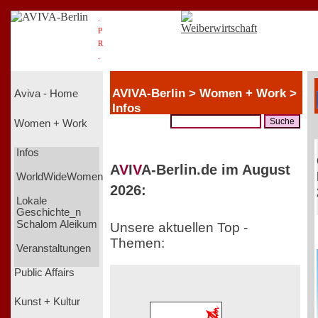
.
P
R
.
AVIVA-Berlin > Women + Work >
Aviva - Home
Infos
Women + Work
Infos
A
V
I
V
A-Berlin.de im August
WorldWideWomen
2026:
Lokale
Geschichte_n
Schalom Aleikum
Unsere aktuellen Top -
Themen:
Veranstaltungen
Public Affairs
Kunst + Kultur