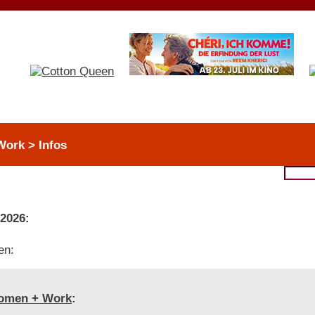
ork > Infos
 2026:
en:
omen + Work
: