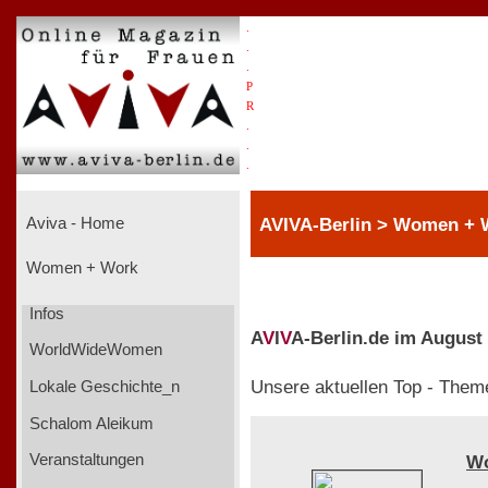
.
.
.
P
R
.
.
.
AVIVA-Berlin > Women + W
Aviva - Home
Women + Work
Infos
A
V
I
V
A-Berlin.de im August
WorldWideWomen
Unsere aktuellen Top - Them
Lokale Geschichte_n
Schalom Aleikum
Veranstaltungen
W