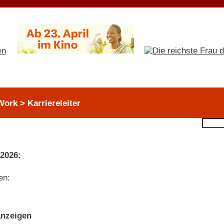
ork > Karriereleiter
 2026:
en:
nzeigen