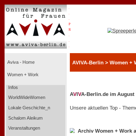
.
.
.
P
R
.
.
.
AVIVA-Berlin > Women + W
Aviva - Home
Women + Work
Infos
A
V
I
V
A-Berlin.de im August
WorldWideWomen
Unsere aktuellen Top - Them
Lokale Geschichte_n
Schalom Aleikum
Veranstaltungen
Archiv Women + Work a