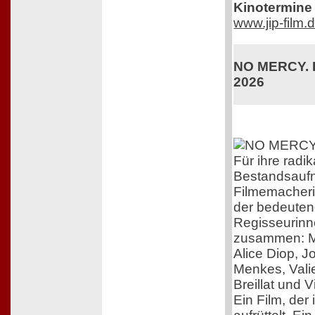
Kinotermine 
www.jip-film.
NO MERCY. K
2026
Für ihre radik
Bestandsaufn
Filmemacherin
der bedeuten
Regisseurinn
zusammen: M
Alice Diop, 
Menkes, Vali
Breillat und 
Ein Film, der 