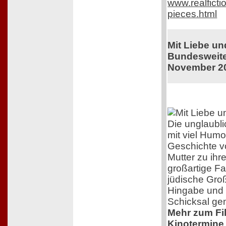
www.realficti
pieces.html
Mit Liebe u
Bundesweiter
November 2
Die unglaubl
mit viel Humo
Geschichte v
Mutter zu ihr
großartige F
jüdische Groß
Hingabe und 
Schicksal ge
Mehr zum Film
Kinotermine 