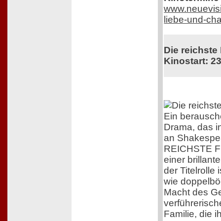
www.neuevisi
liebe-und-ch
Die reichste
Kinostart: 23
Ein berausc
Drama, das i
an Shakespea
REICHSTE F
einer brillant
der Titelrolle
wie doppelböd
Macht des G
verführerisc
Familie, die 