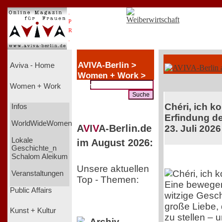
.
P
R
.
AVIVA-Berlin >
Aviva - Home
Women + Work >
Wettbewerbe
Women + Work
Chéri, ich k
Infos
Erfindung de
WorldWideWomen
A
V
I
V
A-Berlin.de
23. Juli 2026
Lokale
im August 2026:
Geschichte_n
Schalom Aleikum
Unsere aktuellen
Veranstaltungen
Top - Themen:
Eine bewege
Public Affairs
witzige Gesch
große Liebe, 
Kunst + Kultur
zu stellen – 
Archiv