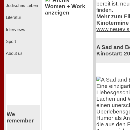
bereit ist, n
Jüdisches Leben
Women + Work
finden.
anzeigen
Mehr zum Film
Literatur
Kinotermine 
www.neuevis
Interviews
Sport
A Sad and Be
Kinostart: 2
About us
Eine einzigar
Liebesgeschi
Lachen und 
einen unersch
Überlebensgei
We
Humor als Ant
remember
die aus den F