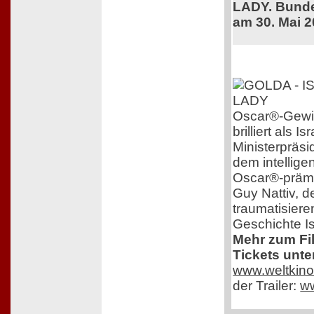
LADY. Bunde
am 30. Mai 
Oscar®-Gewin
brilliert als 
Ministerpräsi
dem intelligen
Oscar®-prämi
Guy Nattiv, de
traumatisiere
Geschichte Is
Mehr zum Fi
Tickets unte
www.weltkino
der Trailer:
w