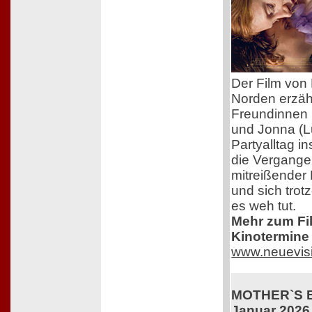
Der Film von 
Norden erzäh
Freundinnen 
und Jonna (L
Partyalltag i
die Vergangen
mitreißender 
und sich trot
es weh tut.
Mehr zum Film
Kinotermine 
www.neuevis
MOTHER`S BA
Januar 2026