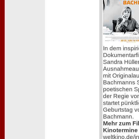
In dem inspir
Dokumentarfi
Sandra Hüller
Ausnahmeaut
mit Original
Bachmanns Sc
poetischen S
der Regie von
startet pünkt
Geburtstag v
Bachmann.
Mehr zum Film
Kinotermine 
weltkino.de/