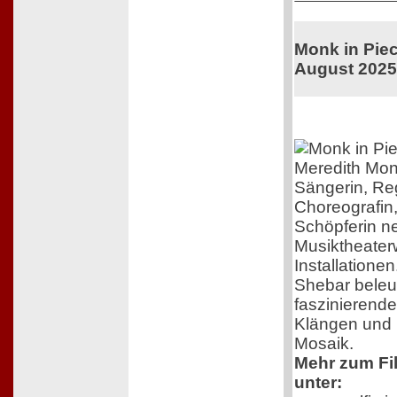
Monk in Piec
August 202
Meredith Mon
Sängerin, Re
Choreografin
Schöpferin n
Musiktheater
Installatione
Shebar beleuc
faszinierend
Klängen und B
Mosaik.
Mehr zum Fil
unter: