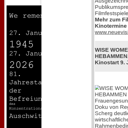
Ausgezeichne
Publikumspre
Filmfestspiel
Mehr zum Film
Kinotermine 
www.neuevis
WISE WOME
HEBAMMEN,
Kinostart 9. 
Frauengesundh
Doku von Reg
Scherg deutli
wirtschaftlic
Rahmenbedi