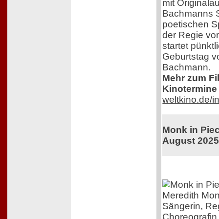
mit Original
Bachmanns Sc
poetischen S
der Regie von
startet pünkt
Geburtstag v
Bachmann.
Mehr zum Film
Kinotermine 
weltkino.de/
Monk in Piec
August 202
Meredith Mon
Sängerin, Re
Choreografin