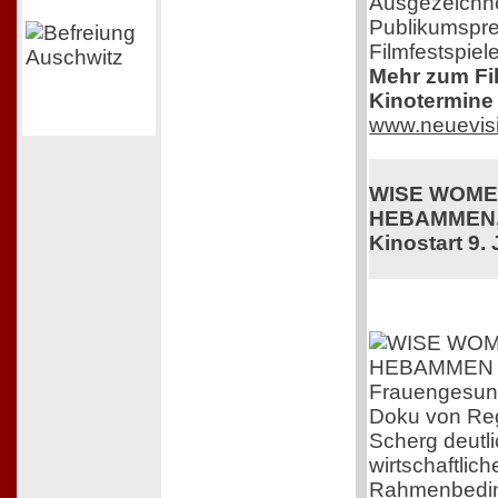
Ausgezeichne
Publikumspre
Filmfestspiel
Mehr zum Film
Kinotermine 
www.neuevis
WISE WOME
HEBAMMEN,
Kinostart 9. 
Frauengesundh
Doku von Reg
Scherg deutli
wirtschaftlic
Rahmenbedi