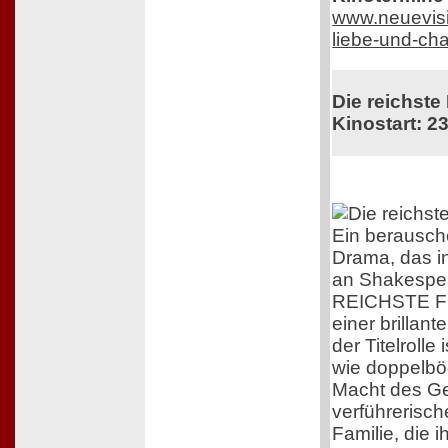
www.neuevisi
liebe-und-ch
Die reichste
Kinostart: 23
Ein berausc
Drama, das i
an Shakespea
REICHSTE F
einer brillant
der Titelrolle
wie doppelböd
Macht des G
verführerisc
Familie, die 