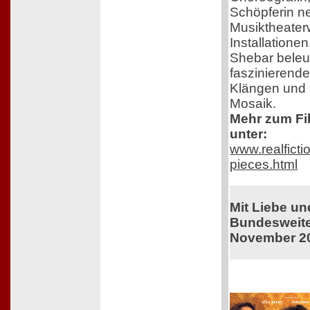
Schöpferin n
Musiktheater
Installatione
Shebar beleuc
faszinierend
Klängen und B
Mosaik.
Mehr zum Fil
unter:
www.realficti
pieces.html
Mit Liebe u
Bundesweiter
November 2