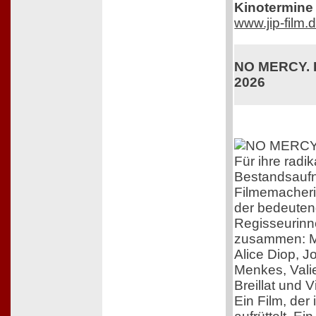
Kinotermine 
www.jip-film.
NO MERCY. K
2026
Für ihre radik
Bestandsaufn
Filmemacherin
der bedeuten
Regisseurinn
zusammen: M
Alice Diop, 
Menkes, Vali
Breillat und 
Ein Film, der 