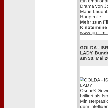
Ein emotional
Drama von J
Marie Leuenb
Hauptrolle.
Mehr zum Film
Kinotermine 
www. jip-film
GOLDA - IS
LADY. Bunde
am 30. Mai 
Oscar®-Gewin
brilliert als 
Ministerpräsi
dem intelligen