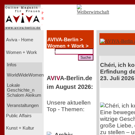
.
P
R
.
AVIVA-Berlin >
Aviva - Home
Women + Work >
Wettbewerbe
Women + Work
Chéri, ich k
Infos
Erfindung de
WorldWideWomen
A
V
I
V
A-Berlin.de
23. Juli 2026
Lokale
im August 2026:
Geschichte_n
Schalom Aleikum
Unsere aktuellen
Veranstaltungen
Top - Themen:
Eine bewege
Public Affairs
witzige Gesch
große Liebe, 
Kunst + Kultur
zu stellen – 
Archiv