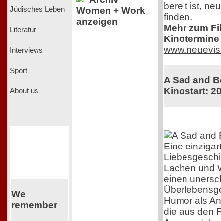
bereit ist, n
Jüdisches Leben
Women + Work
finden.
anzeigen
Mehr zum Film
Literatur
Kinotermine 
www.neuevis
Interviews
Sport
A Sad and Be
Kinostart: 2
About us
Eine einzigar
Liebesgeschi
Lachen und 
einen unersch
Überlebensgei
We
Humor als Ant
remember
die aus den F