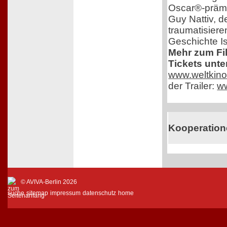
Oscar®-prämi
Guy Nattiv, de
traumatisiere
Geschichte Is
Mehr zum Fi
Tickets unte
www.weltkino
der Trailer:
w
Kooperatio
© AVIVA-Berlin 2026
suche
sitemap
impressum
datenschutz
home