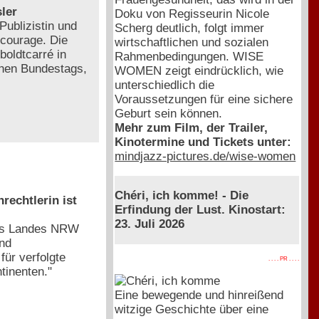
ler
Doku von Regisseurin Nicole
Publizistin und
Scherg deutlich, folgt immer
lcourage. Die
wirtschaftlichen und sozialen
boldtcarré in
Rahmenbedingungen. WISE
schen Bundestags,
WOMEN zeigt eindrücklich, wie
unterschiedlich die
Voraussetzungen für eine sichere
Geburt sein können.
Mehr zum Film, der Trailer,
Kinotermine und Tickets unter:
mindjazz-pictures.de/wise-women
Chéri, ich komme! - Die
rechtlerin ist
Erfindung der Lust. Kinostart:
23. Juli 2026
des Landes NRW
und
ür verfolgte
. . . . PR . . . .
tinenten."
Eine bewegende und hinreißend
witzige Geschichte über eine