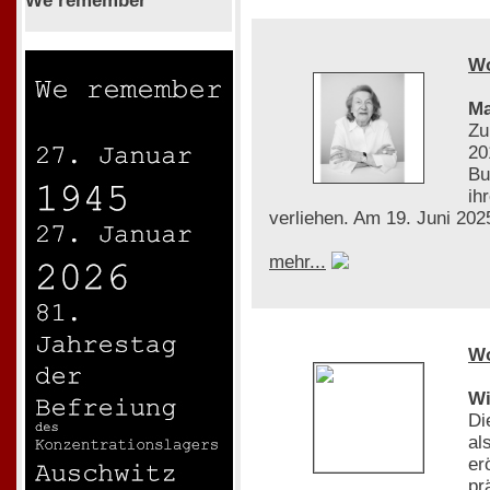
We remember
W
Ma
Zu
20
Bu
ih
verliehen. Am 19. Juni 2025
mehr...
W
Wi
Di
al
er
pr