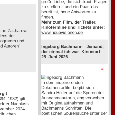
große Liebe, die sich traut, Fragen
zu stellen – und ein Paar, das
bereit ist, neue Antworten zu
finden.
Mehr zum Film, der Trailer,
Kinotermine und Tickets unter:
esche-Zacharow.
www.neuevisionen.de
dens der
programm und
nd Autoren"
Ingeborg Bachmann - Jemand,
der einmal ich war. Kinostart:
25. Juni 2026
. . . . PR . . . .
In dem inspirierenden
Dokumentarfilm begibt sich
Sandra Hüller auf die Spuren der
rgit
Ausnahmeautorin, eng verwoben
894–1982) gilt
mit Originalaufnahmen und
eckter Nachlass
Bachmanns Schriften. Die
November 2024
poetischen Spurensuche unter der
iftlichen