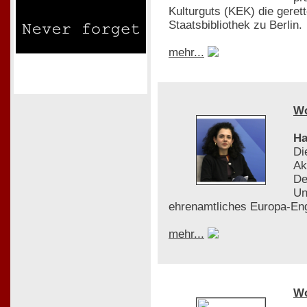
Kulturguts (KEK) die gere
Staatsbibliothek zu Berlin.
mehr...
W
Ha
Di
Ak
De
Un
ehrenamtliches Europa-En
mehr...
W