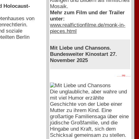
Klängen und Bildern als filmisches
nd Holocaust-
Mosaik.
Mehr zum Film und der Trailer
etenhauses von
unter:
enrechtlerin.
www.realfictionfilme.de/monk-in-
nd soziale
pieces.html
eilten Berlin
Mit Liebe und Chansons.
Bundesweiter Kinostart 27.
November 2025
. . . . PR . . . .
Die unglaubliche, aber wahre und
mit viel Humor erzählte
Geschichte von der Liebe einer
Mutter zu ihrem Kind. Eine
großartige Familiensaga über eine
jüdische Großfamilie, und die
Hingabe und Kraft, sich dem
Schicksal gemeinsam zu stellen.