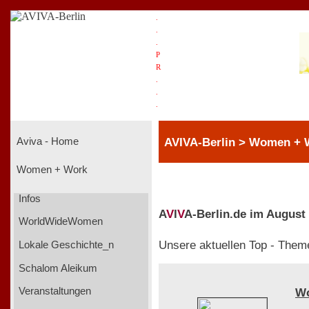
.
.
.
P
R
.
.
.
AVIVA-Berlin > Women +
Aviva - Home
Women + Work
Infos
A
V
I
V
A-Berlin.de im August
WorldWideWomen
Unsere aktuellen Top - Them
Lokale Geschichte_n
Schalom Aleikum
Veranstaltungen
W