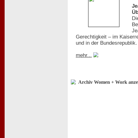
Je
Üb
Di
Be
Je
Gerechtigkeit – im Kaiserr
und in der Bundesrepublik.
mehr...
Archiv Women + Work anze