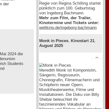
Regie von Regina Schilling startet
n der
pünktlich zum 100. Geburtstag
von Ingeborg Bachmann.
Mehr zum Film, der Trailer,
Kinotermine und Tickets unter:
weltkino.de/ingeborg-bachmann
Monk in Pieces. Kinostart 21.
August 2025
Mai 2024 die
ndenunion
. . . . PR . . . .
ish Students
und
Meredith Monk ist Komponistin,
Sängerin, Regisseurin,
Choreografin, Filmemacherin und
Schöpferin neuer Opern,
Musiktheaterwerke, Filme und
Installationen. Die Doku von Billy
Shebar beleuchtet ihr
faszinierendes Vokabular an