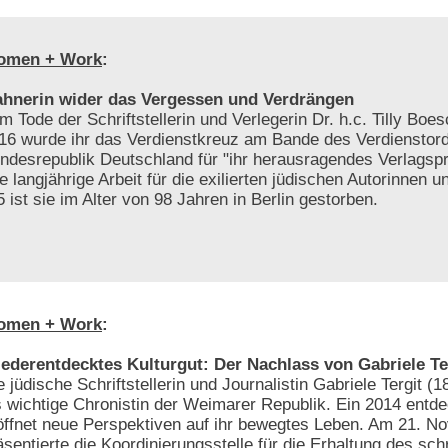
omen + Work
:
hnerin wider das Vergessen und Verdrängen
m Tode der Schriftstellerin und Verlegerin Dr. h.c. Tilly Bo
16 wurde ihr das Verdienstkreuz am Bande des Verdienstor
ndesrepublik Deutschland für "ihr herausragendes Verlags
re langjährige Arbeit für die exilierten jüdischen Autorinnen u
 ist sie im Alter von 98 Jahren in Berlin gestorben.
omen + Work
:
ederentdecktes Kulturgut: Der Nachlass von Gabriele Te
e jüdische Schriftstellerin und Journalistin Gabriele Tergit (1
s wichtige Chronistin der Weimarer Republik. Ein 2014 entd
öffnet neue Perspektiven auf ihr bewegtes Leben. Am 21. 
äsentierte die Koordinierungsstelle für die Erhaltung des schr