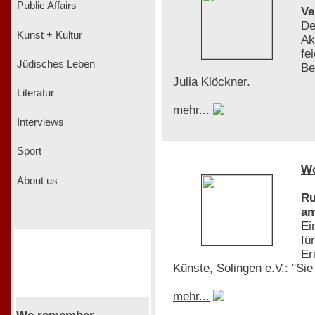
Public Affairs
Ve
De
Kunst + Kultur
Ak
fe
Jüdisches Leben
Be
Julia Klöckner.
Literatur
mehr...
Interviews
Sport
W
About us
Ru
am
Ei
fü
Er
Künste, Solingen e.V.: "Si
mehr...