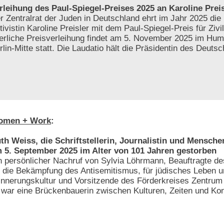
rleihung des Paul-Spiegel-Preises 2025 an Karoline Preis
r Zentralrat der Juden in Deutschland ehrt im Jahr 2025 die 
tivistin Karoline Preisler mit dem Paul-Spiegel-Preis für Zivi
ierliche Preisverleihung findet am 5. November 2025 im Hum
rlin-Mitte statt. Die Laudatio hält die Präsidentin des Deut
omen + Work
:
th Weiss, die Schriftstellerin, Journalistin und Menschen
 5. September 2025 im Alter von 101 Jahren gestorben
n persönlicher Nachruf von Sylvia Löhrmann, Beauftragte 
r die Bekämpfung des Antisemitismus, für jüdisches Leben 
innerungskultur und Vorsitzende des Förderkreises Zentrum f
e war eine Brückenbauerin zwischen Kulturen, Zeiten und Kon