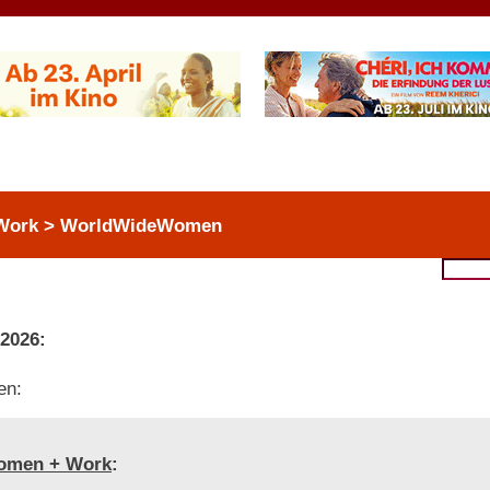
 Work > WorldWideWomen
 2026:
en:
omen + Work
: