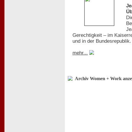
Je
Üb
Di
Be
Je
Gerechtigkeit – im Kaiserr
und in der Bundesrepublik.
mehr...
Archiv Women + Work anze