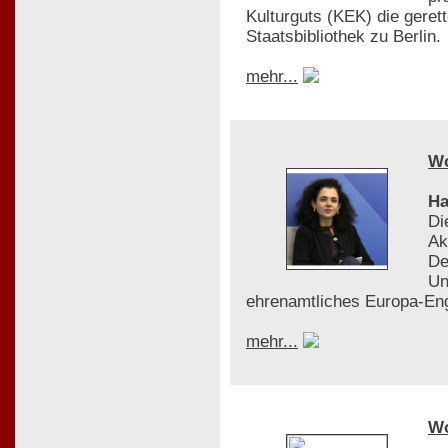
Kulturguts (KEK) die gere
Staatsbibliothek zu Berlin.
mehr...
W
Ha
Di
Ak
De
Un
ehrenamtliches Europa-En
mehr...
W