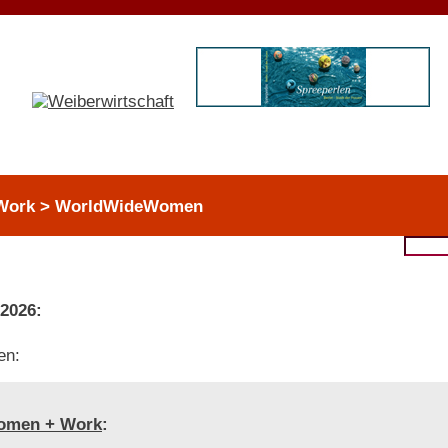
 Work > WorldWideWomen
 2026:
en:
omen + Work
: