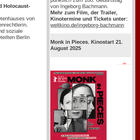
pünktlich zum 100. Geburtstag
nd Holocaust-
von Ingeborg Bachmann.
Mehr zum Film, der Trailer,
etenhauses von
Kinotermine und Tickets unter:
enrechtlerin.
weltkino.de/ingeborg-bachmann
nd soziale
eilten Berlin
Monk in Pieces. Kinostart 21.
August 2025
. . . . PR . . . .