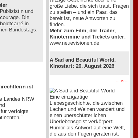
ler
große Liebe, die sich traut, Fragen
Publizistin und
zu stellen – und ein Paar, das
lcourage. Die
bereit ist, neue Antworten zu
boldtcarré in
finden.
schen Bundestags,
Mehr zum Film, der Trailer,
Kinotermine und Tickets unter:
www.neuevisionen.de
A Sad and Beautiful World.
Kinostart: 20. August 2026
. . . . PR . . . .
rechtlerin ist
Eine einzigartige
des Landes NRW
Liebesgeschichte, die zwischen
und
Lachen und Weinen wandert und
ür verfolgte
einen unerschütterlichen
tinenten."
Überlebensgeist verkörpert:
Humor als Antwort auf eine Welt,
die aus den Fugen geraten ist.