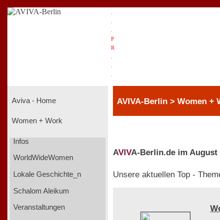
.
.
.
P
R
.
.
.
AVIVA-Berlin > Women +
Aviva - Home
Women + Work
Infos
A
V
I
V
A-Berlin.de im August
WorldWideWomen
Unsere aktuellen Top - Them
Lokale Geschichte_n
Schalom Aleikum
Veranstaltungen
W