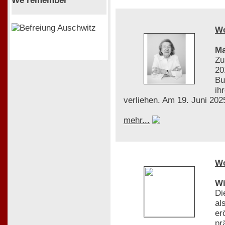
We remember
W
Ma
Zu
20
Bu
ih
verliehen. Am 19. Juni 2025
mehr...
W
Wi
Di
al
er
pr