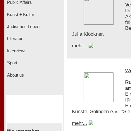
Public Affairs
Ve
De
Kunst + Kultur
Ak
fe
Jüdisches Leben
Be
Julia Klöckner.
Literatur
mehr...
Interviews
Sport
W
About us
Ru
am
Ei
fü
Er
Künste, Solingen e.V.: "Si
mehr...