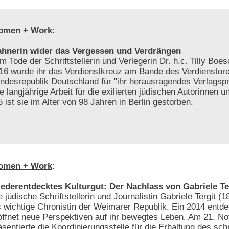
omen + Work
:
hnerin wider das Vergessen und Verdrängen
m Tode der Schriftstellerin und Verlegerin Dr. h.c. Tilly Bo
16 wurde ihr das Verdienstkreuz am Bande des Verdienstor
ndesrepublik Deutschland für "ihr herausragendes Verlags
re langjährige Arbeit für die exilierten jüdischen Autorinnen u
 ist sie im Alter von 98 Jahren in Berlin gestorben.
omen + Work
:
ederentdecktes Kulturgut: Der Nachlass von Gabriele Te
e jüdische Schriftstellerin und Journalistin Gabriele Tergit (1
s wichtige Chronistin der Weimarer Republik. Ein 2014 entd
öffnet neue Perspektiven auf ihr bewegtes Leben. Am 21. 
äsentierte die Koordinierungsstelle für die Erhaltung des schr