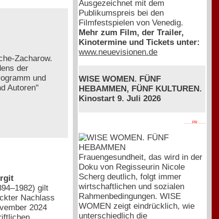
Ausgezeichnet mit dem
Publikumspreis bei den
Filmfestspielen von Venedig.
Mehr zum Film, der Trailer,
Kinotermine und Tickets unter:
www.neuevisionen.de
esche-Zacharow.
dens der
programm und
WISE WOMEN. FÜNF
nd Autoren"
HEBAMMEN, FÜNF KULTUREN.
Kinostart 9. Juli 2026
. . . . PR . . . .
Frauengesundheit, das wird in der
Doku von Regisseurin Nicole
Scherg deutlich, folgt immer
rgit
wirtschaftlichen und sozialen
894–1982) gilt
Rahmenbedingungen. WISE
eckter Nachlass
WOMEN zeigt eindrücklich, wie
November 2024
unterschiedlich die
iftlichen