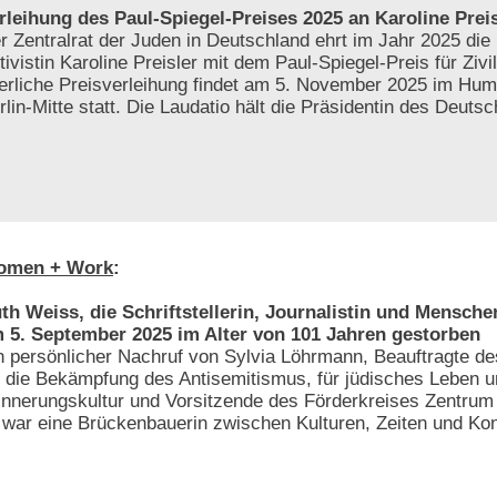
rleihung des Paul-Spiegel-Preises 2025 an Karoline Preis
r Zentralrat der Juden in Deutschland ehrt im Jahr 2025 die 
tivistin Karoline Preisler mit dem Paul-Spiegel-Preis für Zivi
ierliche Preisverleihung findet am 5. November 2025 im Hum
rlin-Mitte statt. Die Laudatio hält die Präsidentin des Deut
omen + Work
:
th Weiss, die Schriftstellerin, Journalistin und Menschen
 5. September 2025 im Alter von 101 Jahren gestorben
n persönlicher Nachruf von Sylvia Löhrmann, Beauftragte 
r die Bekämpfung des Antisemitismus, für jüdisches Leben 
innerungskultur und Vorsitzende des Förderkreises Zentrum f
e war eine Brückenbauerin zwischen Kulturen, Zeiten und Kon