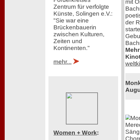
mit O
Zentrum für verfolgte
Bachm
Künste, Solingen e.V.:
poeti
"Sie war eine
der R
Brückenbauerin
start
zwischen Kulturen,
Gebur
Zeiten und
Bach
Kontinenten."
Mehr 
Kinot
mehr...
welt
Monk 
Augu
Mered
Sänge
Women + Work
:
Chore