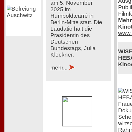
Ausg
am 5. November
Publi
2025 im
Filmf
Humboldtcarré in
Mehr 
Berlin-Mitte statt. Die
Kinot
Laudatio hält die
www.
Präsidentin des
Deutschen
Bundestags, Julia
WIS
Klöckner.
HEB
Kinos
mehr...
Fraue
Doku 
Scher
wirts
Rahm