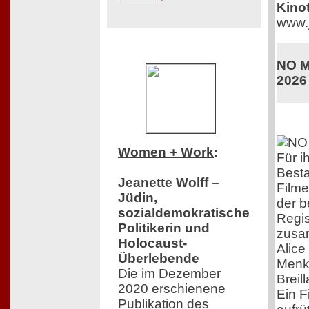
Kinot
www.j
NO M
2026
Women + Work
:
Für i
Besta
Jeanette Wolff –
Filme
Jüdin,
der 
sozialdemokratische
Regis
Politikerin und
zusa
Holocaust-
Alice
Überlebende
Menke
Die im Dezember
Breil
2020 erschienene
Ein F
Publikation des