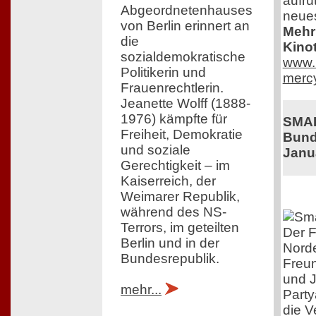
aufrüt
Abgeordnetenhauses
neue
von Berlin erinnert an
Mehr 
die
Kinot
sozialdemokratische
www.r
Politikerin und
mercy
Frauenrechtlerin.
Jeanette Wolff (1888-
1976) kämpfte für
SMA
Freiheit, Demokratie
Bund
und soziale
Janu
Gerechtigkeit – im
Kaiserreich, der
Weimarer Republik,
während des NS-
Terrors, im geteilten
Der F
Berlin und in der
Norde
Bundesrepublik.
Freun
und J
mehr...
Party
die V