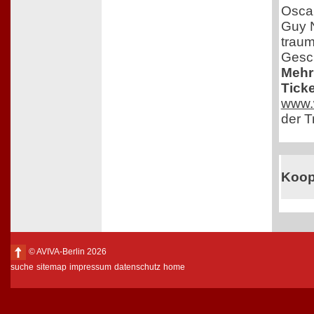
Osca
Guy N
traum
Gesch
Mehr
Ticke
www.w
der T
Koop
© AVIVA-Berlin 2026
suche
sitemap
impressum
datenschutz
home