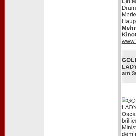
Ein e
Dram
Marie
Haupt
Mehr 
Kinot
www. 
GOLD
LADY
am 3
Osca
brill
Minis
dem in