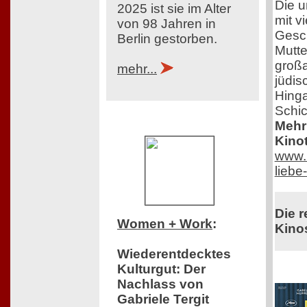
Die u
2025 ist sie im Alter
mit v
von 98 Jahren in
Gesch
Berlin gestorben.
Mutte
großa
mehr...
jüdis
Hinga
Schic
Mehr 
Kinot
www.n
lieb
Die r
Women + Work
:
Kinos
Wiederentdecktes
Kulturgut: Der
Nachlass von
Gabriele Tergit