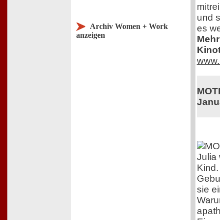
mitre
und s
Archiv Women + Work
es we
anzeigen
Mehr 
Kinot
www.
MOTH
Janu
Julia
Kind.
Gebur
sie e
Warum
apat