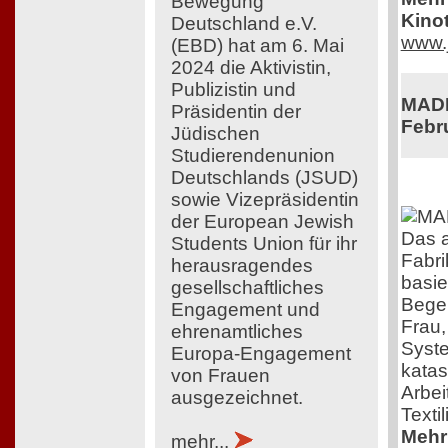
Bewegung
Kinot
Deutschland e.V.
www.j
(EBD) hat am 6. Mai
2024 die Aktivistin,
Publizistin und
MADE
Präsidentin der
Febr
Jüdischen
Studierendenunion
Deutschlands (JSUD)
sowie Vizepräsidentin
der European Jewish
Das 
Students Union für ihr
Fabri
herausragendes
basie
gesellschaftliches
Begeb
Engagement und
Frau,
ehrenamtliches
Syste
Europa-Engagement
katas
von Frauen
Arbei
ausgezeichnet.
Textil
Mehr 
mehr...