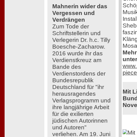
Schöp
Mahnerin wider das
Musik
Vergessen und
Insta
Verdrängen
Sheba
Zum Tode der
faszi
Schriftstellerin und
Kläng
Verlegerin Dr. h.c. Tilly
Mosa
Boesche-Zacharow.
Mehr 
2016 wurde ihr das
unter
Verdienstkreuz am
www.r
Bande des
piece
Verdienstordens der
Bundesrepublik
Deutschland für "ihr
Mit 
herausragendes
Bund
Verlagsprogramm und
Nove
ihre langjährige Arbeit
für die exilierten
jüdischen Autorinnen
und Autoren"
verliehen. Am 19. Juni