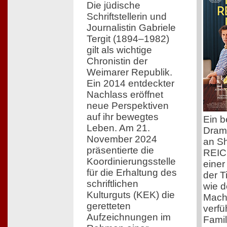
Die jüdische
Schriftstellerin und
Journalistin Gabriele
Tergit (1894–1982)
gilt als wichtige
Chronistin der
Weimarer Republik.
Ein 2014 entdeckter
Nachlass eröffnet
neue Perspektiven
auf ihr bewegtes
Ein 
Leben. Am 21.
Drama
November 2024
an Sh
präsentierte die
REIC
Koordinierungsstelle
einer
für die Erhaltung des
der T
schriftlichen
wie d
Kulturguts (KEK) die
Mach
geretteten
verfü
Aufzeichnungen im
Famil