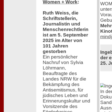
Women + Work
:
WOMEN
unter
Ruth Weiss, die
Vorau
Schriftstellerin,
Gebur
Journalistin und
Mehr 
Menschenrechtlerin
Kinot
ist am 5. September
mindj
2025 im Alter von
101 Jahren
gestorben
Inge
Ein persönlicher
der e
Nachruf von Sylvia
25. J
Löhrmann,
Beauftragte des
Landes NRW für die
Bekämpfung des
Antisemitismus, für
In de
jüdisches Leben und
Dokum
Erinnerungskultur und
Sandr
Vorsitzende des
Ausn
Förderkreises