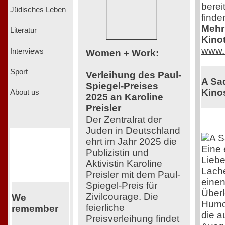
berei
Jüdisches Leben
finde
Mehr 
Literatur
Kinot
www.
Interviews
Women + Work
:
Sport
Verleihung des Paul-
A Sad
Spiegel-Preises
Kinos
About us
2025 an Karoline
Preisler
Der Zentralrat der
Juden in Deutschland
ehrt im Jahr 2025 die
Eine 
Publizistin und
Liebe
Aktivistin Karoline
Lach
Preisler mit dem Paul-
einen
Spiegel-Preis für
Überl
Zivilcourage. Die
We
Humor
feierliche
remember
die a
Preisverleihung findet