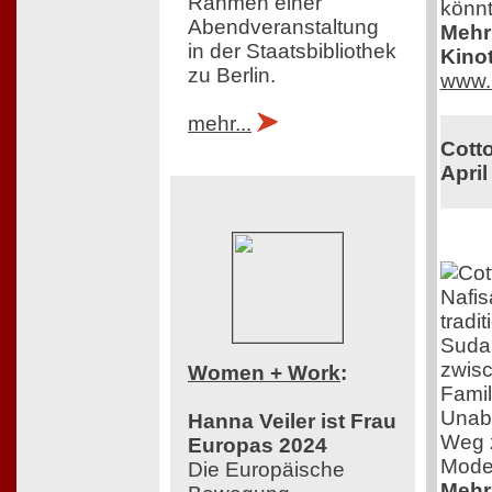
Rahmen einer
könnt
Abendveranstaltung
Mehr 
in der Staatsbibliothek
Kinot
zu Berlin.
www.
mehr...
Cotto
April
Nafis
tradi
Sudan
zwisc
Women + Work
:
Fami
Unabh
Hanna Veiler ist Frau
Weg z
Europas 2024
Mode
Die Europäische
Mehr 