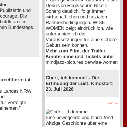
ler
Doku von Regisseurin Nicole
Publizistin und
Scherg deutlich, folgt immer
lcourage. Die
wirtschaftlichen und sozialen
boldtcarré in
Rahmenbedingungen. WISE
schen Bundestags,
WOMEN zeigt eindrücklich, wie
unterschiedlich die
Voraussetzungen für eine sichere
Geburt sein können.
Mehr zum Film, der Trailer,
Kinotermine und Tickets unter:
mindjazz-pictures.de/wise-women
Chéri, ich komme! - Die
rechtlerin ist
Erfindung der Lust. Kinostart:
23. Juli 2026
des Landes NRW
und
ür verfolgte
. . . . PR . . . .
tinenten."
Eine bewegende und hinreißend
witzige Geschichte über eine