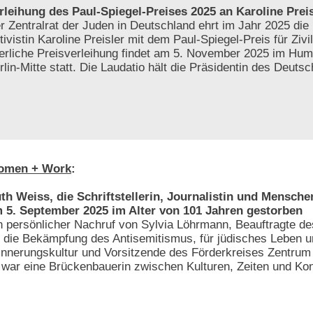
rleihung des Paul-Spiegel-Preises 2025 an Karoline Preis
r Zentralrat der Juden in Deutschland ehrt im Jahr 2025 die 
tivistin Karoline Preisler mit dem Paul-Spiegel-Preis für Zivi
ierliche Preisverleihung findet am 5. November 2025 im Hum
rlin-Mitte statt. Die Laudatio hält die Präsidentin des Deut
omen + Work
:
th Weiss, die Schriftstellerin, Journalistin und Menschen
 5. September 2025 im Alter von 101 Jahren gestorben
n persönlicher Nachruf von Sylvia Löhrmann, Beauftragte 
r die Bekämpfung des Antisemitismus, für jüdisches Leben 
innerungskultur und Vorsitzende des Förderkreises Zentrum f
e war eine Brückenbauerin zwischen Kulturen, Zeiten und Kon