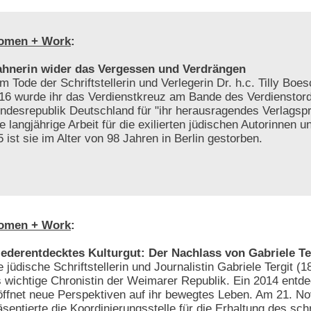
omen + Work
:
hnerin wider das Vergessen und Verdrängen
m Tode der Schriftstellerin und Verlegerin Dr. h.c. Tilly Bo
16 wurde ihr das Verdienstkreuz am Bande des Verdienstor
ndesrepublik Deutschland für "ihr herausragendes Verlags
re langjährige Arbeit für die exilierten jüdischen Autorinnen u
 ist sie im Alter von 98 Jahren in Berlin gestorben.
omen + Work
:
ederentdecktes Kulturgut: Der Nachlass von Gabriele Te
e jüdische Schriftstellerin und Journalistin Gabriele Tergit (1
s wichtige Chronistin der Weimarer Republik. Ein 2014 entd
öffnet neue Perspektiven auf ihr bewegtes Leben. Am 21. 
äsentierte die Koordinierungsstelle für die Erhaltung des schr