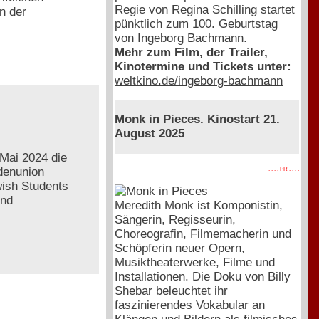
Regie von Regina Schilling startet
n der
pünktlich zum 100. Geburtstag
von Ingeborg Bachmann.
Mehr zum Film, der Trailer,
Kinotermine und Tickets unter:
weltkino.de/ingeborg-bachmann
Monk in Pieces. Kinostart 21.
August 2025
Mai 2024 die
ndenunion
. . . . PR . . . .
ish Students
und
Meredith Monk ist Komponistin,
Sängerin, Regisseurin,
Choreografin, Filmemacherin und
Schöpferin neuer Opern,
Musiktheaterwerke, Filme und
Installationen. Die Doku von Billy
Shebar beleuchtet ihr
faszinierendes Vokabular an