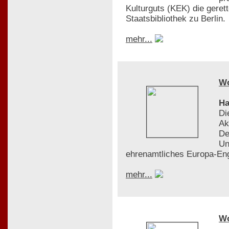
Kulturguts (KEK) die gere
Staatsbibliothek zu Berlin.
mehr...
W
Ha
Di
Ak
De
Un
ehrenamtliches Europa-En
mehr...
W