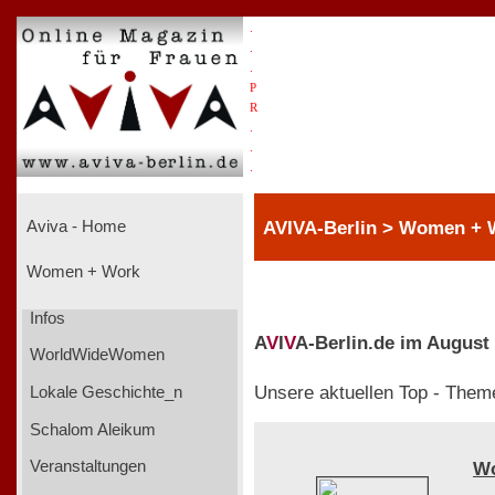
.
.
.
P
R
.
.
.
AVIVA-Berlin > Women +
Aviva - Home
Women + Work
Infos
A
V
I
V
A-Berlin.de im August
WorldWideWomen
Unsere aktuellen Top - Them
Lokale Geschichte_n
Schalom Aleikum
Veranstaltungen
W