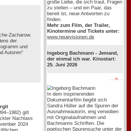
große Liebe, die sich traut, Fragen
zu stellen – und ein Paar, das
bereit ist, neue Antworten zu
finden.
Mehr zum Film, der Trailer,
Kinotermine und Tickets unter:
esche-Zacharow.
www.neuevisionen.de
dens der
programm und
nd Autoren"
Ingeborg Bachmann - Jemand,
der einmal ich war. Kinostart:
25. Juni 2026
. . . . PR . . . .
In dem inspirierenden
Dokumentarfilm begibt sich
Sandra Hüller auf die Spuren der
rgit
Ausnahmeautorin, eng verwoben
894–1982) gilt
mit Originalaufnahmen und
eckter Nachlass
Bachmanns Schriften. Die
November 2024
poetischen Spurensuche unter der
iftlichen