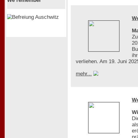
We remember
W
Ma
Zu
20
Bu
ih
verliehen. Am 19. Juni 2025
mehr...
W
Wi
Di
al
er
pr