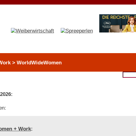
 Work > WorldWideWomen
 2026:
en:
omen + Work
: