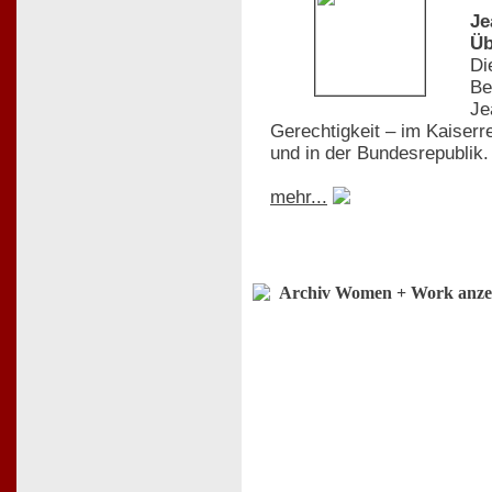
Je
Üb
Di
Be
Je
Gerechtigkeit – im Kaiserr
und in der Bundesrepublik.
mehr...
Archiv Women + Work anze