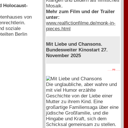
Klängen und Bildern als filmisches
nd Holocaust-
Mosaik.
Mehr zum Film und der Trailer
etenhauses von
unter:
enrechtlerin.
www.realfictionfilme.de/monk-in-
nd soziale
pieces.html
eilten Berlin
Mit Liebe und Chansons.
Bundesweiter Kinostart 27.
November 2025
. . . . PR . . . .
Die unglaubliche, aber wahre und
mit viel Humor erzählte
Geschichte von der Liebe einer
Mutter zu ihrem Kind. Eine
großartige Familiensaga über eine
jüdische Großfamilie, und die
Hingabe und Kraft, sich dem
Schicksal gemeinsam zu stellen.