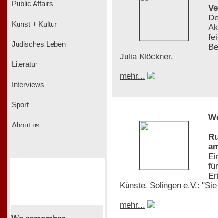
Public Affairs
Ve
De
Kunst + Kultur
Ak
fe
Jüdisches Leben
Be
Julia Klöckner.
Literatur
mehr...
Interviews
Sport
W
About us
Ru
am
Ei
fü
Er
Künste, Solingen e.V.: "Si
mehr...